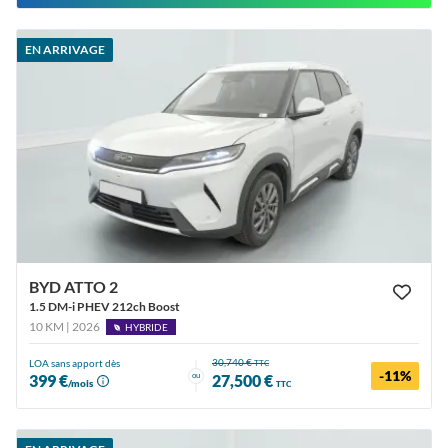
EN ARRIVAGE
BYD ATTO 2
1.5 DM-i PHEV 212ch Boost
10 KM | 2026
HYBRIDE
30,740 €
LOA sans apport dès
TTC
-11%
ou
399 €
27,500 €
/mois
TTC