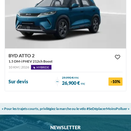
BYD ATTO 2
1.5 DM-i PHEV 212ch Boost
10 KM | 2026
HYBRIDE
29,990 €
TTC
Sur devis
-10%
ou
26,900 €
TTC
« Pour les trajets courts, privilégiez la marche ou le vélo #SeDéplacerMoinsPolluer »
NEWSLETTER