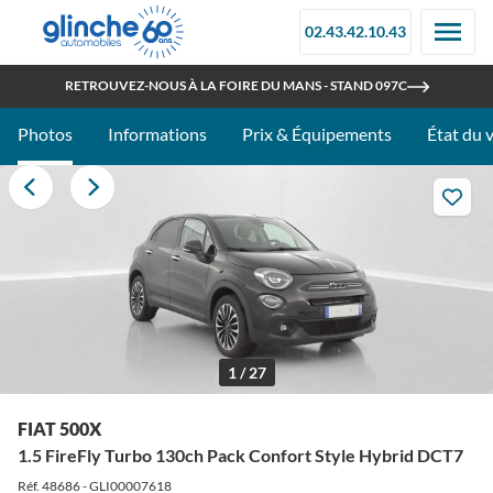
02.43.42.10.43
OUVERT TOUT L'ÉTÉ
RETROUVEZ-NOUS À LA FOIRE DU MANS - STAND 097C
Photos
Informations
Prix & Équipements
État du 
1 / 27
FIAT 500X
1.5 FireFly Turbo 130ch Pack Confort Style Hybrid DCT7
Réf. 48686 - GLI00007618