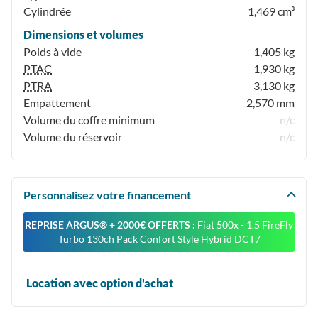
Cylindrée
1,469 cm³
Dimensions et volumes
Poids à vide
1,405 kg
PTAC
1,930 kg
PTRA
3,130 kg
Empattement
2,570 mm
Volume du coffre minimum
n/c
Volume du réservoir
n/c
Personnalisez votre financement
REPRISE ARGUS®️ + 2000€ OFFERTS :
Fiat 500x - 1.5 FireFly
Turbo 130ch Pack Confort Style Hybrid DCT7
Location avec option d'achat