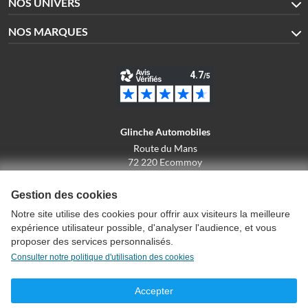
NOS UNIVERS
NOS MARQUES
Glinche Automobiles
Route du Mans
72 220 Ecommoy
02.43.42.10.43
Gestion des cookies
Notre site utilise des cookies pour offrir aux visiteurs la meilleure
expérience utilisateur possible, d'analyser l'audience, et vous
Conditions générales de vente
proposer des services personnalisés.
Politique de confidentialité
Consulter notre politique d'utilisation des cookies
Politique d'utilisation des cookies
Mentions légales
Accepter
Créer un compte