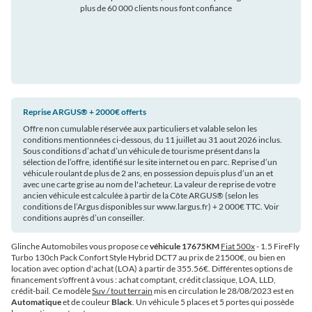
plus de 60 000 clients nous font confiance
auto
Reprise ARGUS®️ + 2000€ offerts
Offre non cumulable réservée aux particuliers et valable selon les
conditions mentionnées ci-dessous, du 11 juillet au 31 aout 2026 inclus.
Sous conditions d’achat d’un véhicule de tourisme présent dans la
sélection de l’offre, identifié sur le site internet ou en parc. Reprise d’un
véhicule roulant de plus de 2 ans, en possession depuis plus d’un an et
avec une carte grise au nom de l'acheteur. La valeur de reprise de votre
ancien véhicule est calculée à partir de la Côte ARGUS®️ (selon les
conditions de l’Argus disponibles sur www.largus.fr) + 2 000€ TTC. Voir
conditions auprès d’un conseiller.
Glinche Automobiles vous propose ce
véhicule 17675KM
Fiat 500x
- 1.5 FireFly
Turbo 130ch Pack Confort Style Hybrid DCT7 au prix de 21500€
, ou bien en
location avec option d'achat (LOA) à partir de 355.56€
. Différentes options de
financement s'offrent à vous : achat comptant, crédit classique, LOA, LLD,
crédit-bail. Ce modèle
Suv / tout terrain
mis en circulation le 28/08/2023 est en
Automatique
et de couleur
Black
. Un véhicule 5 places et 5 portes qui possède