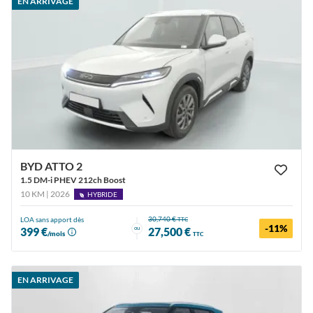
EN ARRIVAGE
BYD ATTO 2
1.5 DM-i PHEV 212ch Boost
10 KM | 2026
HYBRIDE
30,740 €
LOA sans apport dès
TTC
-11%
ou
399 €
27,500 €
/mois
TTC
EN ARRIVAGE