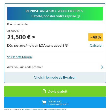
REPRISE ARGUS®️ + 2000€ OFFERTS :
Cet été, boostez votre reprise
Prix du véhicule :
36,000 €
TTC
21,500 €
- 40 %
TTC
Dès
/mois en LOA sans apport
Calculer
355.56 €
Voir le détail du prix
Avez-vous un code promo ?
Choisir le mode de
livraison
Devis gratuit
Réserver
(sans engagement)
Une question ?
Faites vous rappeler gratuitement