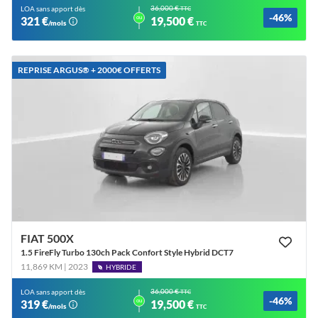
36,000 €
LOA sans apport dès
TTC
-46%
ou
321 €
19,500 €
/mois
TTC
REPRISE ARGUS®️ + 2000€ OFFERTS
FIAT 500X
1.5 FireFly Turbo 130ch Pack Confort Style Hybrid DCT7
11,869 KM | 2023
HYBRIDE
36,000 €
LOA sans apport dès
TTC
-46%
ou
319 €
19,500 €
/mois
TTC