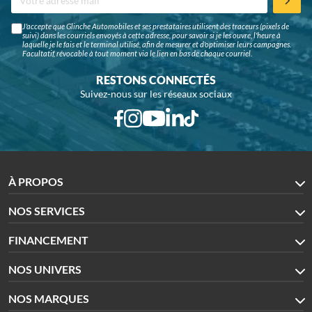
J'accepte que Glinche Automobiles et ses prestataires utilisent des traceurs (pixels de
suivi) dans les courriels envoyés à cette adresse, pour savoir si je les ouvre, l'heure à
laquelle je le fais et le terminal utilisé, afin de mesurer et d'optimiser leurs campagnes.
Facultatif, révocable à tout moment via le lien en bas de chaque courriel.
RESTONS CONNECTÉS
Suivez-nous sur les réseaux sociaux
À PROPOS
NOS SERVICES
FINANCEMENT
NOS UNIVERS
NOS MARQUES