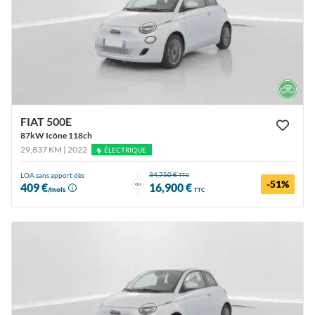
FIAT 500E
87kW Icône 118ch
29,837 KM | 2022
ÉLECTRIQUE
34,750 €
LOA sans apport dès
TTC
-51%
ou
409 €
16,900 €
/mois
TTC