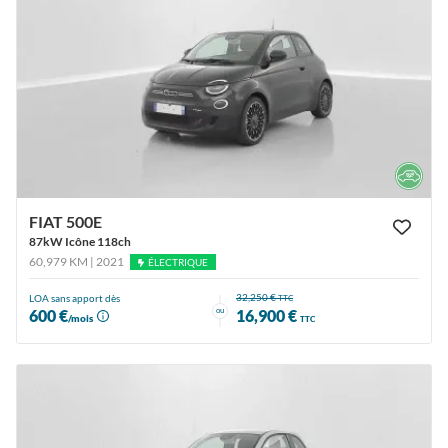
FIAT 500E
87kW Icône 118ch
60,979 KM | 2021
ÉLECTRIQUE
32,250 €
LOA sans apport dès
TTC
ou
600 €
16,900 €
/mois
TTC