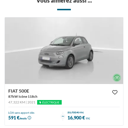
Vous aimerez aussi ...
FIAT 500E
87kW Icône 118ch
47,322 KM | 2021
ÉLECTRIQUE
31,700 €
LOA sans apport dès
TTC
ou
591 €
16,900 €
/mois
TTC