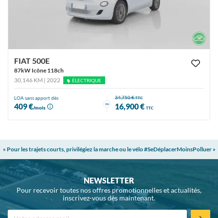
FIAT 500E
87kW Icône 118ch
30,146 KM | 2022
ÉLECTRIQUE
34,750 €
LOA sans apport dès
TTC
ou
409 €
16,900 €
/mois
TTC
« Pour les trajets courts, privilégiez la marche ou le vélo #SeDéplacerMoinsPolluer »
NEWSLETTER
Pour recevoir toutes nos offres promotionnelles et actualités,
inscrivez-vous dès maintenant.