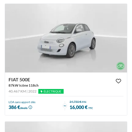
FIAT 500E
87kW Icône 118ch
40,467 KM | 2022
ÉLECTRIQUE
34,750 €
LOA sans apport dès
TTC
ou
386 €
16,000 €
/mois
TTC