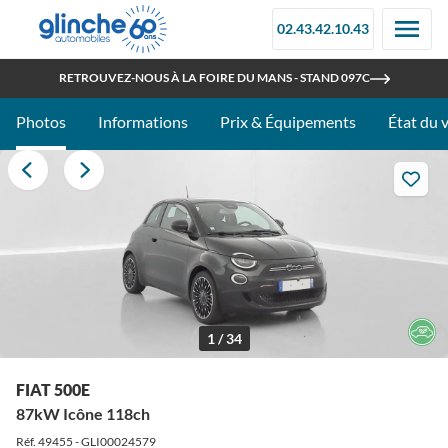
02.43.42.10.43
OUVERT TOUT L'ÉTÉ
RETROUVEZ-NOUS À LA FOIRE DU MANS - STAND 097C
Photos
Informations
Prix & Équipements
État du 
1 / 34
FIAT 500E
87kW Icône 118ch
Réf. 49455 - GLI00024579