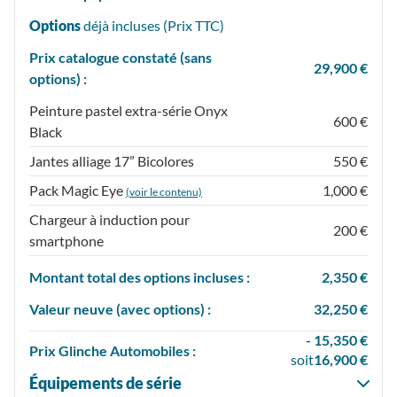
Options
déjà incluses (Prix
TTC
)
Prix catalogue constaté (sans
29,900 €
options) :
Peinture pastel extra-série Onyx
600 €
Black
Jantes alliage 17” Bicolores
550 €
Pack Magic Eye
1,000 €
(voir le contenu)
Chargeur à induction pour
200 €
smartphone
Montant total des options incluses :
2,350 €
Valeur neuve (avec options) :
32,250 €
- 15,350 €
Prix
Glinche Automobiles :
soit
16,900 €
Équipements de série