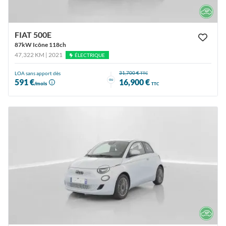
FIAT 500E
87kW Icône 118ch
47,322 KM | 2021
ÉLECTRIQUE
31,700 €
LOA sans apport dès
TTC
ou
591 €
16,900 €
/mois
TTC