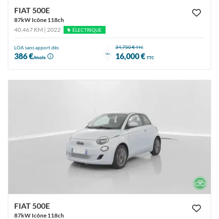
FIAT 500E
87kW Icône 118ch
40,467 KM | 2022
ÉLECTRIQUE
34,750 €
LOA sans apport dès
TTC
ou
386 €
16,000 €
/mois
TTC
FIAT 500E
87kW Icône 118ch