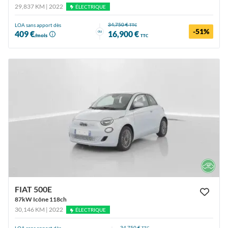
29,837 KM | 2022
ÉLECTRIQUE
34,750 €
LOA sans apport dès
TTC
-51%
ou
409 €
16,900 €
/mois
TTC
FIAT 500E
87kW Icône 118ch
30,146 KM | 2022
ÉLECTRIQUE
34,750 €