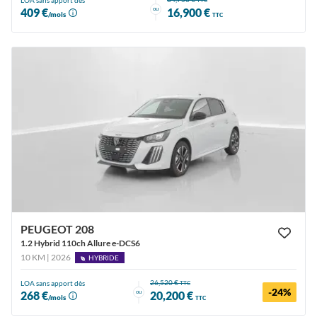
LOA sans apport dès
TTC
ou
409 €
16,900 €
/mois
TTC
PEUGEOT 208
1.2 Hybrid 110ch Allure e-DCS6
10 KM | 2026
HYBRIDE
26,520 €
LOA sans apport dès
TTC
-24%
ou
268 €
20,200 €
/mois
TTC