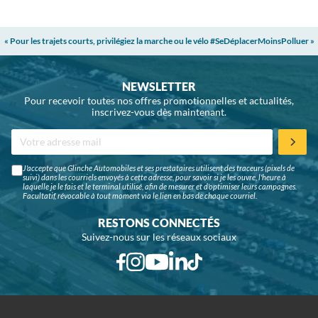
« Pour les trajets courts, privilégiez la marche ou le vélo #SeDéplacerMoinsPolluer »
NEWSLETTER
Pour recevoir toutes nos offres promotionnelles et actualités,
inscrivez-vous dès maintenant.
J'accepte que Glinche Automobiles et ses prestataires utilisent des traceurs (pixels de
suivi) dans les courriels envoyés à cette adresse, pour savoir si je les ouvre, l'heure à
laquelle je le fais et le terminal utilisé, afin de mesurer et d'optimiser leurs campagnes.
Facultatif, révocable à tout moment via le lien en bas de chaque courriel.
RESTONS CONNECTÉS
Suivez-nous sur les réseaux sociaux