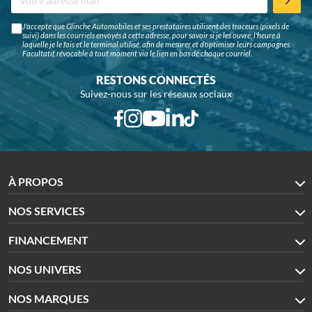
J'accepte que Glinche Automobiles et ses prestataires utilisent des traceurs (pixels de
suivi) dans les courriels envoyés à cette adresse, pour savoir si je les ouvre, l'heure à
laquelle je le fais et le terminal utilisé, afin de mesurer et d'optimiser leurs campagnes.
Facultatif, révocable à tout moment via le lien en bas de chaque courriel.
RESTONS CONNECTÉS
Suivez-nous sur les réseaux sociaux
À PROPOS
NOS SERVICES
FINANCEMENT
NOS UNIVERS
NOS MARQUES