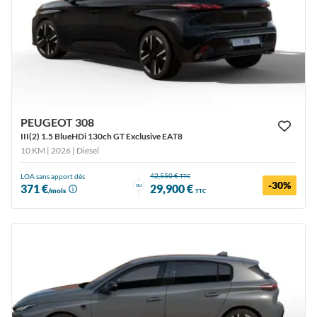
PEUGEOT 308
III(2) 1.5 BlueHDi 130ch GT Exclusive EAT8
10 KM | 2026
| Diesel
42,550 €
LOA sans apport dès
TTC
-30%
ou
371 €
29,900 €
/mois
TTC