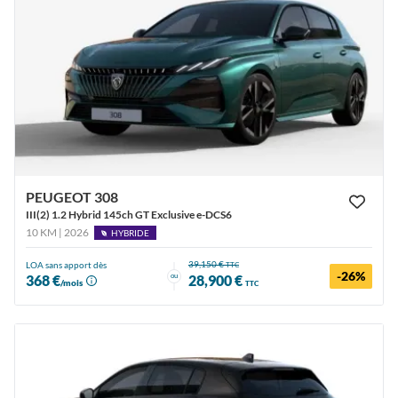
PEUGEOT 308
III(2) 1.2 Hybrid 145ch GT Exclusive e-DCS6
10 KM | 2026
HYBRIDE
39,150 €
LOA sans apport dès
TTC
-26%
ou
368 €
28,900 €
/mois
TTC