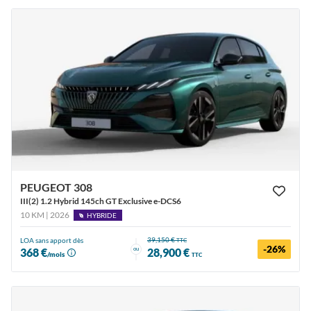
PEUGEOT 308
III(2) 1.2 Hybrid 145ch GT Exclusive e-DCS6
10 KM | 2026
HYBRIDE
39,150 €
LOA sans apport dès
TTC
-26%
ou
368 €
28,900 €
/mois
TTC