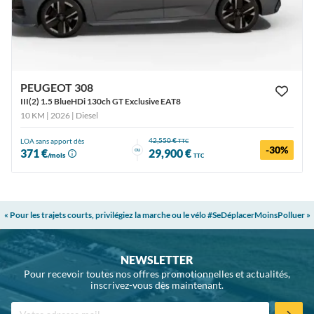
PEUGEOT 308
III(2) 1.5 BlueHDi 130ch GT Exclusive EAT8
10 KM | 2026
| Diesel
42,550 €
LOA sans apport dès
TTC
-30%
ou
371 €
29,900 €
/mois
TTC
« Pour les trajets courts, privilégiez la marche ou le vélo #SeDéplacerMoinsPolluer »
NEWSLETTER
Pour recevoir toutes nos offres promotionnelles et actualités,
inscrivez-vous dès maintenant.