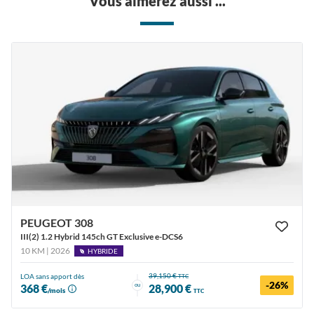
Vous aimerez aussi ...
PEUGEOT 308
III(2) 1.2 Hybrid 145ch GT Exclusive e-DCS6
10 KM | 2026
HYBRIDE
39,150 €
LOA sans apport dès
TTC
-26%
ou
368 €
28,900 €
/mois
TTC