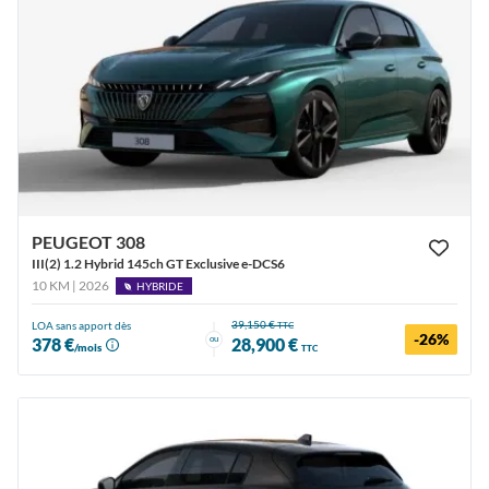
PEUGEOT 308
III(2) 1.2 Hybrid 145ch GT Exclusive e-DCS6
10 KM | 2026
HYBRIDE
39,150 €
LOA sans apport dès
TTC
-26%
ou
378 €
28,900 €
/mois
TTC