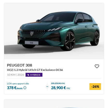
PEUGEOT 308
III(2) 1.2 Hybrid 145ch GT Exclusive e-DCS6
10 KM | 2026
HYBRIDE
39,150 €
LOA sans apport dès
TTC
-26%
ou
378 €
28,900 €
/mois
TTC