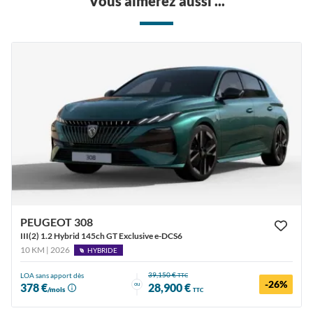
Vous aimerez aussi ...
PEUGEOT 308
III(2) 1.2 Hybrid 145ch GT Exclusive e-DCS6
10 KM | 2026
HYBRIDE
39,150 €
LOA sans apport dès
TTC
-26%
ou
378 €
28,900 €
/mois
TTC