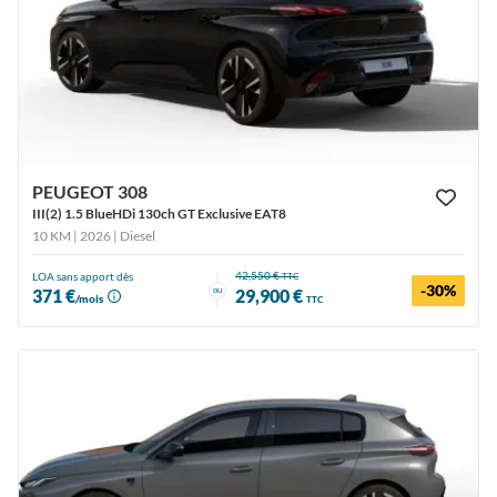
PEUGEOT 308
III(2) 1.5 BlueHDi 130ch GT Exclusive EAT8
10 KM | 2026
| Diesel
42,550 €
LOA sans apport dès
TTC
-30%
ou
371 €
29,900 €
/mois
TTC