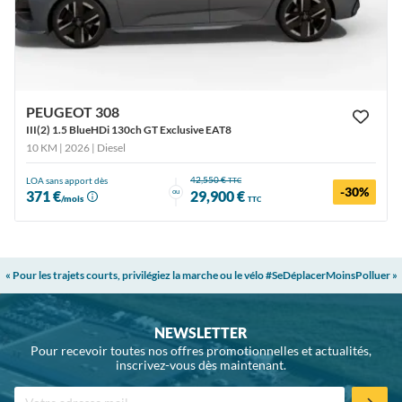
PEUGEOT 308
III(2) 1.5 BlueHDi 130ch GT Exclusive EAT8
10 KM | 2026
| Diesel
42,550 €
LOA sans apport dès
TTC
-30%
ou
371 €
29,900 €
/mois
TTC
« Pour les trajets courts, privilégiez la marche ou le vélo #SeDéplacerMoinsPolluer »
NEWSLETTER
Pour recevoir toutes nos offres promotionnelles et actualités,
inscrivez-vous dès maintenant.