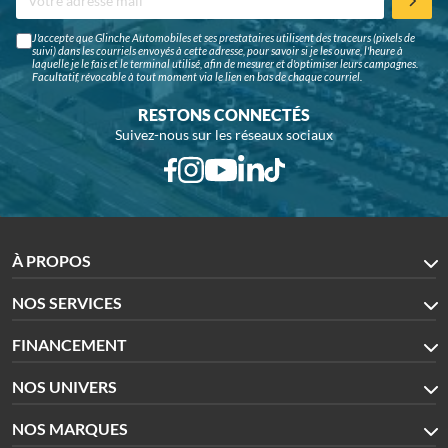
J'accepte que Glinche Automobiles et ses prestataires utilisent des traceurs (pixels de
suivi) dans les courriels envoyés à cette adresse, pour savoir si je les ouvre, l'heure à
laquelle je le fais et le terminal utilisé, afin de mesurer et d'optimiser leurs campagnes.
Facultatif, révocable à tout moment via le lien en bas de chaque courriel.
RESTONS CONNECTÉS
Suivez-nous sur les réseaux sociaux
À PROPOS
NOS SERVICES
FINANCEMENT
NOS UNIVERS
NOS MARQUES