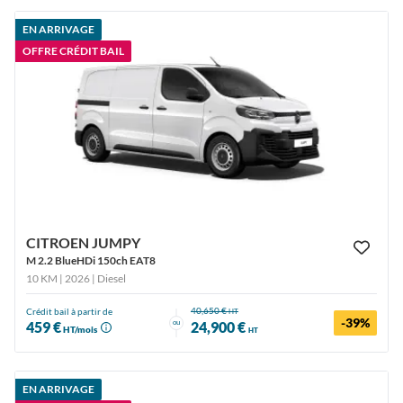
EN ARRIVAGE
OFFRE CRÉDIT BAIL
CITROEN JUMPY
M 2.2 BlueHDi 150ch EAT8
10 KM | 2026
| Diesel
40,650 €
Crédit bail à partir de
HT
-39%
ou
459 €
24,900 €
HT/mois
HT
EN ARRIVAGE