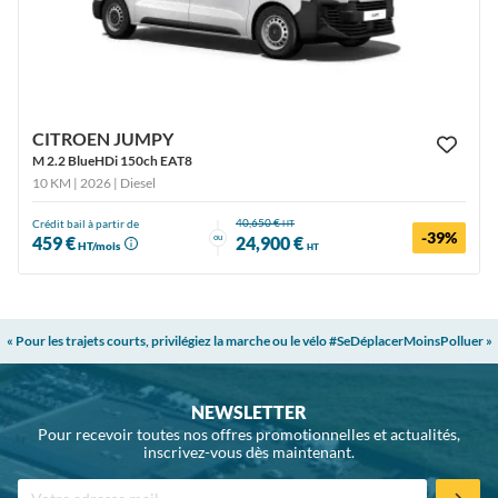
CITROEN JUMPY
M 2.2 BlueHDi 150ch EAT8
10 KM | 2026
| Diesel
40,650 €
Crédit bail à partir de
HT
-39%
ou
459 €
24,900 €
HT/mois
HT
« Pour les trajets courts, privilégiez la marche ou le vélo #SeDéplacerMoinsPolluer »
NEWSLETTER
Pour recevoir toutes nos offres promotionnelles et actualités,
inscrivez-vous dès maintenant.