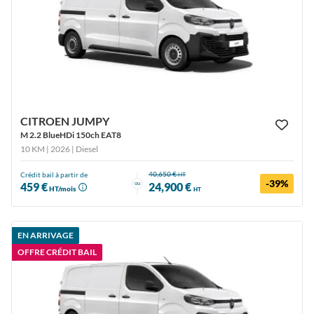
CITROEN JUMPY
M 2.2 BlueHDi 150ch EAT8
10 KM | 2026
| Diesel
40,650 €
Crédit bail à partir de
HT
-39%
ou
459 €
24,900 €
HT/mois
HT
EN ARRIVAGE
OFFRE CRÉDIT BAIL