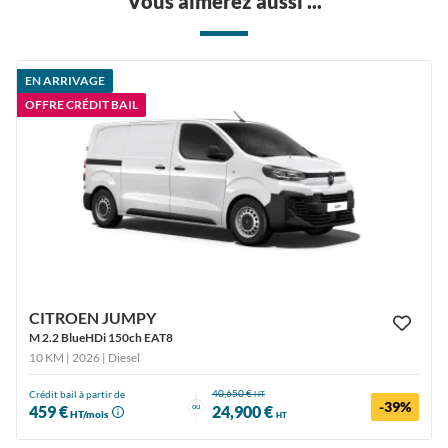
Vous aimerez aussi ...
EN ARRIVAGE
OFFRE CRÉDIT BAIL
CITROEN JUMPY
M 2.2 BlueHDi 150ch EAT8
10 KM | 2026
| Diesel
40,650 €
Crédit bail à partir de
HT
-39%
ou
459 €
24,900 €
HT/mois
HT