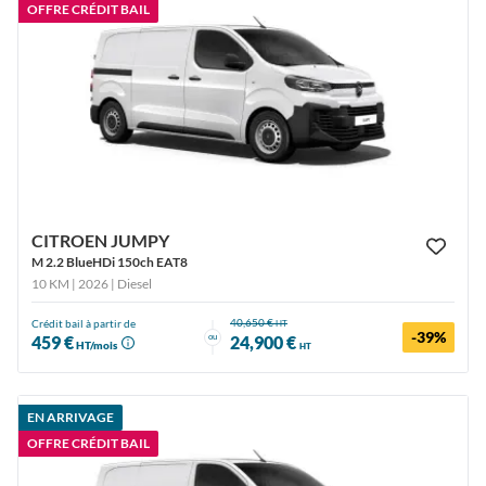
OFFRE CRÉDIT BAIL
CITROEN JUMPY
M 2.2 BlueHDi 150ch EAT8
10 KM | 2026
| Diesel
40,650 €
Crédit bail à partir de
HT
-39%
ou
459 €
24,900 €
HT/mois
HT
EN ARRIVAGE
OFFRE CRÉDIT BAIL