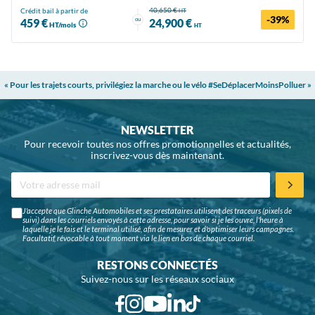
40,650 €
Crédit bail à partir de
HT
-39%
ou
459 €
24,900 €
HT/mois
HT
« Pour les trajets courts, privilégiez la marche ou le vélo #SeDéplacerMoinsPolluer »
NEWSLETTER
Pour recevoir toutes nos offres promotionnelles et actualités,
inscrivez-vous dès maintenant.
J'accepte que Glinche Automobiles et ses prestataires utilisent des traceurs (pixels de
suivi) dans les courriels envoyés à cette adresse, pour savoir si je les ouvre, l'heure à
laquelle je le fais et le terminal utilisé, afin de mesurer et d'optimiser leurs campagnes.
Facultatif, révocable à tout moment via le lien en bas de chaque courriel.
RESTONS CONNECTÉS
Suivez-nous sur les réseaux sociaux