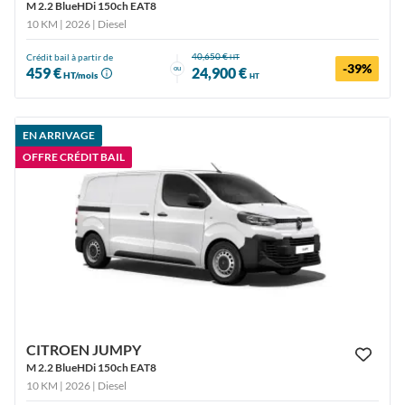
M 2.2 BlueHDi 150ch EAT8
10 KM | 2026
| Diesel
40,650 €
Crédit bail à partir de
HT
-39%
ou
459 €
24,900 €
HT/mois
HT
EN ARRIVAGE
OFFRE CRÉDIT BAIL
CITROEN JUMPY
M 2.2 BlueHDi 150ch EAT8
10 KM | 2026
| Diesel