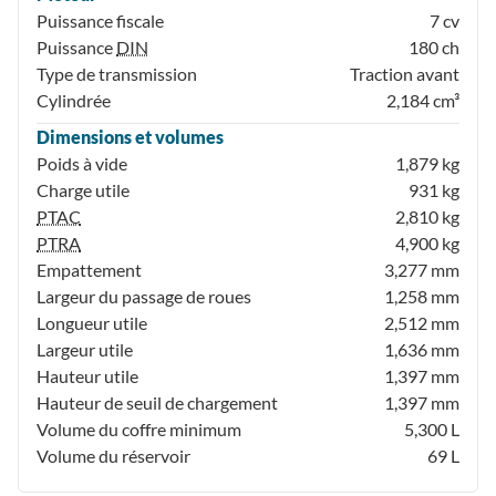
Puissance fiscale
7 cv
Puissance
DIN
180 ch
Type de transmission
Traction avant
Cylindrée
2,184 cm³
Dimensions et volumes
Poids à vide
1,879 kg
Charge utile
931 kg
PTAC
2,810 kg
PTRA
4,900 kg
Empattement
3,277 mm
Largeur du passage de roues
1,258 mm
Longueur utile
2,512 mm
Largeur utile
1,636 mm
Hauteur utile
1,397 mm
Hauteur de seuil de chargement
1,397 mm
Volume du coffre minimum
5,300 L
Volume du réservoir
69 L