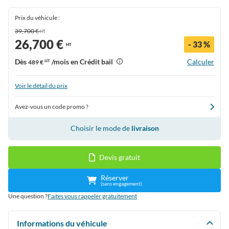
Prix du véhicule :
39,700 €
HT
26,700 €
- 33 %
HT
Dès
/mois en Crédit bail
Calculer
489 €
HT
Voir le détail du prix
Avez-vous un code promo ?
Choisir le mode de
livraison
Devis gratuit
Réserver
(sans engagement)
Une question ?
Faites vous rappeler gratuitement
Informations du véhicule