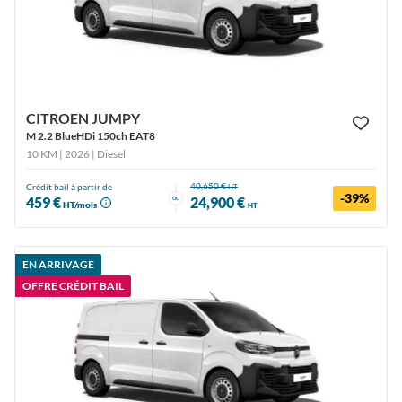
CITROEN JUMPY
M 2.2 BlueHDi 150ch EAT8
10 KM | 2026
| Diesel
40,650 €
Crédit bail à partir de
HT
-39%
ou
459 €
24,900 €
HT/mois
HT
EN ARRIVAGE
OFFRE CRÉDIT BAIL