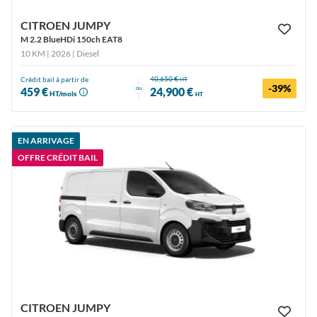
CITROEN JUMPY
M 2.2 BlueHDi 150ch EAT8
10 KM | 2026
| Diesel
40,650 €
Crédit bail à partir de
HT
-39%
ou
459 €
24,900 €
HT/mois
HT
EN ARRIVAGE
OFFRE CRÉDIT BAIL
CITROEN JUMPY