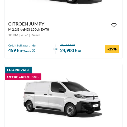
CITROEN JUMPY
M 2.2 BlueHDi 150ch EAT8
10 KM | 2026
| Diesel
40,650 €
Crédit bail à partir de
HT
-39%
ou
459 €
24,900 €
HT/mois
HT
EN ARRIVAGE
OFFRE CRÉDIT BAIL