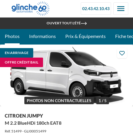
02.43.42.10.43
RETROUVEZ-NOUS À LA FOIRE DU MANS - STAND 097C
OUVERT TOUT L'ÉTÉ
Photos
Informations
Prix & Équipements
Fiche te
EN ARRIVAGE
OFFRE CRÉDIT BAIL
PHOTOS NON CONTRACTUELLES
1 / 5
CITROEN JUMPY
M 2.2 BlueHDi 180ch EAT8
Réf. 51499 - GLI00051499