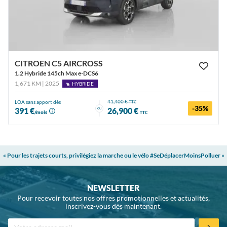
CITROEN C5 AIRCROSS
1.2 Hybride 145ch Max e-DCS6
1,671 KM | 2025
HYBRIDE
41,400 €
LOA sans apport dès
TTC
-35%
ou
391 €
26,900 €
/mois
TTC
« Pour les trajets courts, privilégiez la marche ou le vélo #SeDéplacerMoinsPolluer »
NEWSLETTER
Pour recevoir toutes nos offres promotionnelles et actualités,
inscrivez-vous dès maintenant.