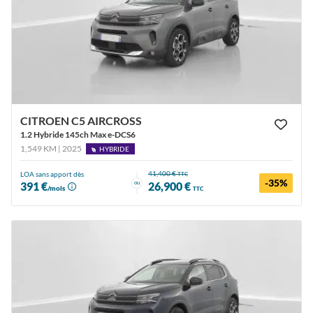
CITROEN C5 AIRCROSS
1.2 Hybride 145ch Max e-DCS6
1,549 KM | 2025
HYBRIDE
41,400 €
LOA sans apport dès
TTC
-35%
ou
391 €
26,900 €
/mois
TTC