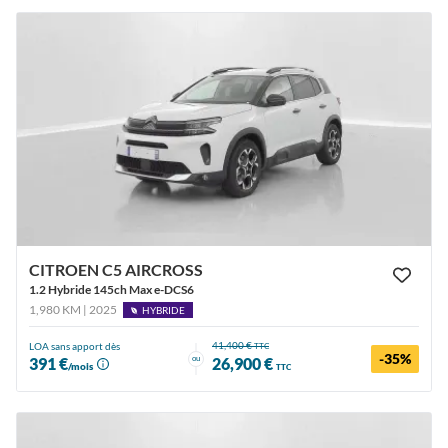
CITROEN C5 AIRCROSS
1.2 Hybride 145ch Max e-DCS6
1,980 KM | 2025
HYBRIDE
41,400 €
LOA sans apport dès
TTC
-35%
ou
391 €
26,900 €
/mois
TTC