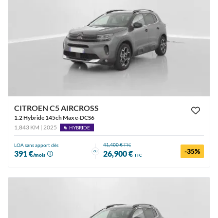
CITROEN C5 AIRCROSS
1.2 Hybride 145ch Max e-DCS6
1,843 KM | 2025
HYBRIDE
41,400 €
LOA sans apport dès
TTC
-35%
ou
391 €
26,900 €
/mois
TTC