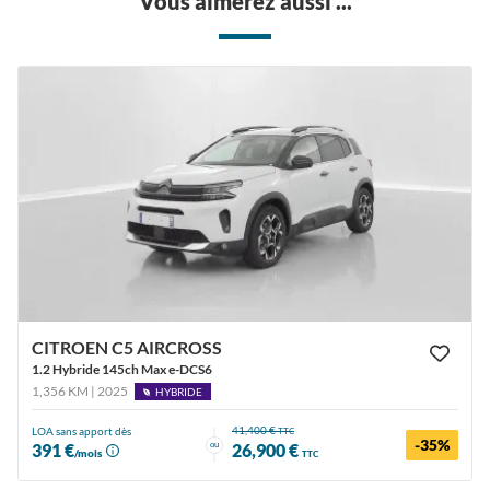
Vous aimerez aussi ...
CITROEN C5 AIRCROSS
1.2 Hybride 145ch Max e-DCS6
1,356 KM | 2025
HYBRIDE
41,400 €
LOA sans apport dès
TTC
-35%
ou
391 €
26,900 €
/mois
TTC