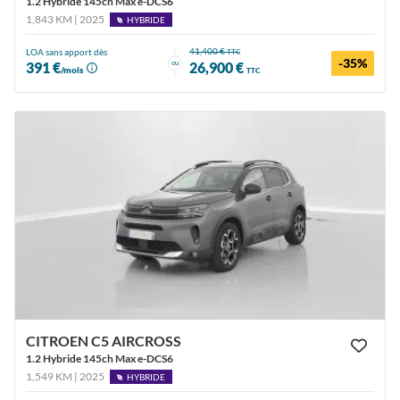
1.2 Hybride 145ch Max e-DCS6
1,843 KM | 2025
HYBRIDE
41,400 €
LOA sans apport dès
TTC
-35%
ou
391 €
26,900 €
/mois
TTC
CITROEN C5 AIRCROSS
1.2 Hybride 145ch Max e-DCS6
1,549 KM | 2025
HYBRIDE