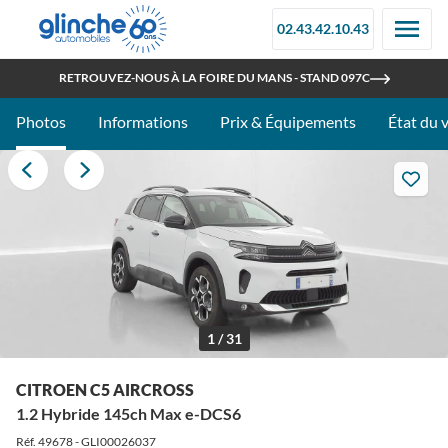
02.43.42.10.43
OUVERT TOUT L'ÉTÉ
RETROUVEZ-NOUS À LA FOIRE DU MANS - STAND 097C
Photos
Informations
Prix & Équipements
État du 
1 / 31
CITROEN C5 AIRCROSS
1.2 Hybride 145ch Max e-DCS6
Réf. 49678 - GLI00026037