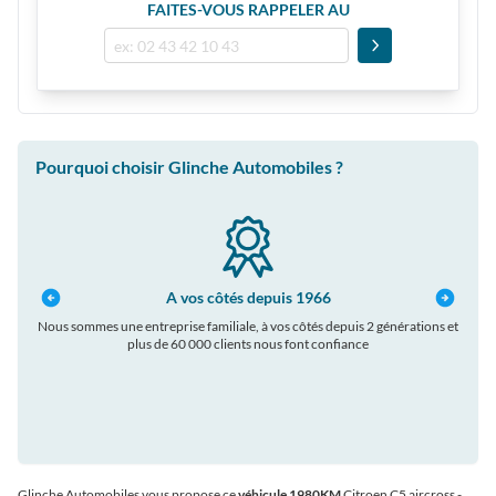
FAITES-VOUS RAPPELER AU
Pourquoi choisir Glinche Automobiles ?
A vos côtés depuis 1966
Nous sommes une entreprise familiale, à vos côtés depuis 2 générations et
plus de 60 000 clients nous font confiance
auto
Glinche Automobiles vous propose ce
véhicule 1980KM
Citroen C5 aircross
-