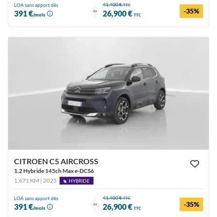
41,400 €
LOA sans apport dès
TTC
-35%
ou
391 €
26,900 €
/mois
TTC
CITROEN C5 AIRCROSS
1.2 Hybride 145ch Max e-DCS6
1,671 KM | 2025
HYBRIDE
41,400 €
LOA sans apport dès
TTC
-35%
ou
391 €
26,900 €
/mois
TTC