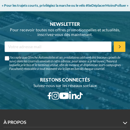
« Pour les trajets courts, privilégiez la marche ou le vélo #SeDéplacerMoinsPolluer »
NEWSLETTER
Pour recevoir toutes nos offres promotionnelles et actualités,
inscrivez-vous dès maintenant.
J'accepte que Glinche Automobiles et ses prestataires utilisent des traceurs (pixels de
suivi) dans les courriels envoyés à cette adresse, pour savoir si je les ouvre, l'heure à
laquelle je le fais et le terminal utilisé, afin de mesurer et d'optimiser leurs campagnes.
Facultatif, révocable à tout moment via le lien en bas de chaque courriel.
RESTONS CONNECTÉS
Suivez-nous sur les réseaux sociaux
À PROPOS