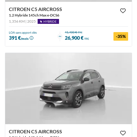
CITROEN C5 AIRCROSS
1.2 Hybride 145ch Max e-DCS6
1,356 KM | 2025
HYBRIDE
41,400 €
LOA sans apport dès
TTC
-35%
ou
391 €
26,900 €
/mois
TTC
CITROEN C5 AIRCROSS