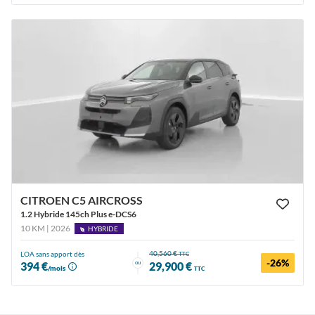
CITROEN C5 AIRCROSS
1.2 Hybride 145ch Plus e-DCS6
10 KM | 2026
HYBRIDE
40,560 €
LOA sans apport dès
TTC
-26%
ou
394 €
29,900 €
/mois
TTC