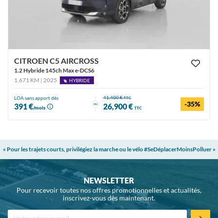
CITROEN C5 AIRCROSS
1.2 Hybride 145ch Max e-DCS6
1,671 KM | 2025
HYBRIDE
41,400 €
LOA sans apport dès
TTC
-35%
ou
391 €
26,900 €
/mois
TTC
« Pour les trajets courts, privilégiez la marche ou le vélo #SeDéplacerMoinsPolluer »
NEWSLETTER
Pour recevoir toutes nos offres promotionnelles et actualités,
inscrivez-vous dès maintenant.