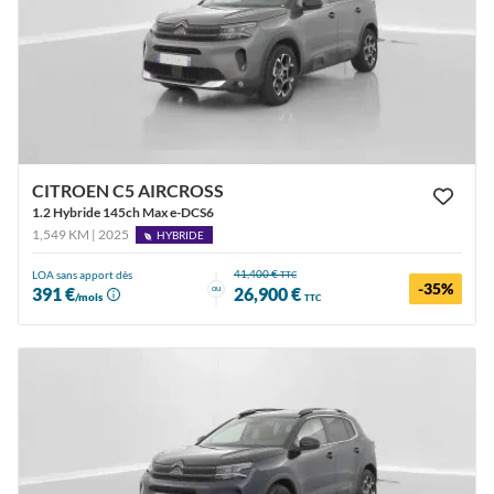
CITROEN C5 AIRCROSS
1.2 Hybride 145ch Max e-DCS6
1,549 KM | 2025
HYBRIDE
41,400 €
LOA sans apport dès
TTC
-35%
ou
391 €
26,900 €
/mois
TTC