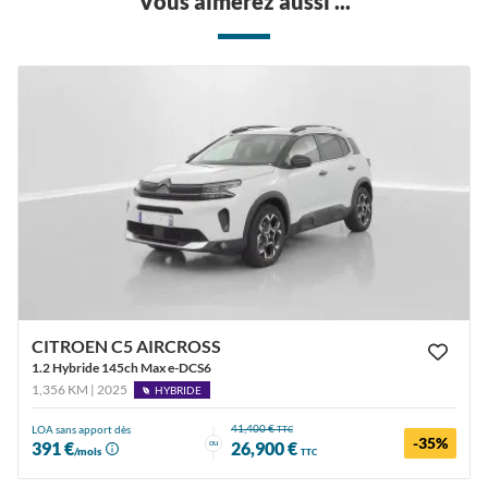
Vous aimerez aussi ...
CITROEN C5 AIRCROSS
1.2 Hybride 145ch Max e-DCS6
1,356 KM | 2025
HYBRIDE
41,400 €
LOA sans apport dès
TTC
-35%
ou
391 €
26,900 €
/mois
TTC