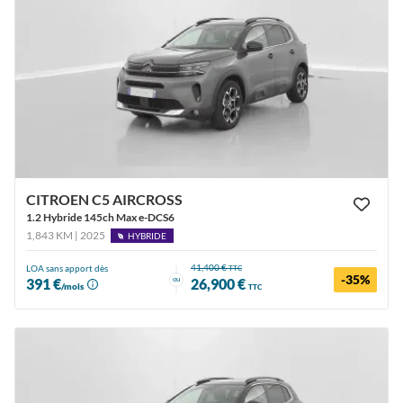
CITROEN C5 AIRCROSS
1.2 Hybride 145ch Max e-DCS6
1,843 KM | 2025
HYBRIDE
41,400 €
LOA sans apport dès
TTC
-35%
ou
391 €
26,900 €
/mois
TTC