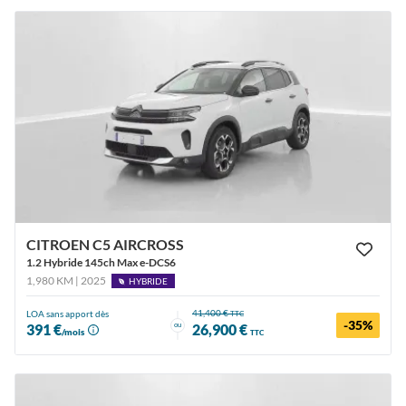
CITROEN C5 AIRCROSS
1.2 Hybride 145ch Max e-DCS6
1,980 KM | 2025
HYBRIDE
41,400 €
LOA sans apport dès
TTC
-35%
ou
391 €
26,900 €
/mois
TTC