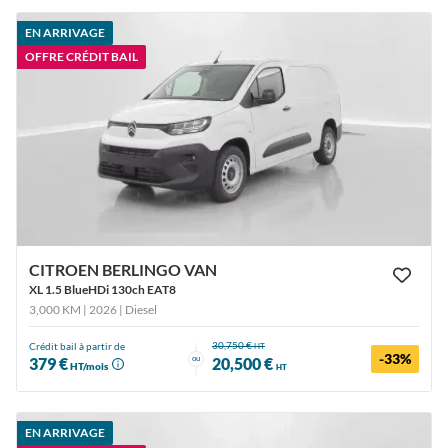
EN ARRIVAGE
OFFRE CRÉDIT BAIL
CITROEN BERLINGO VAN
XL 1.5 BlueHDi 130ch EAT8
3,000 KM | 2026
| Diesel
30,750 €
Crédit bail à partir de
HT
-33%
ou
379 €
20,500 €
HT/mois
HT
EN ARRIVAGE