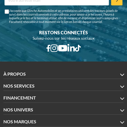
J'accepte que Glinche Automobiles et ses prestataires utilisent des traceurs (pixels de
suivi) dans les courriels envoyés à cette adresse, pour savoir si je les ouvre, l'heure à
laquelle je le fais et le terminal utilisé, afin de mesurer et d'optimiser leurs campagnes.
Facultatif, révocable à tout moment via le lien en bas de chaque courriel.
RESTONS CONNECTÉS
Suivez-nous sur les réseaux sociaux
À PROPOS
NOS SERVICES
FINANCEMENT
NOS UNIVERS
NOS MARQUES