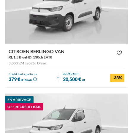
CITROEN BERLINGO VAN
XL 1.5 BlueHDi 130ch EAT8
3,000 KM | 2026
| Diesel
30,750 €
Crédit bail à partir de
HT
-33%
ou
379 €
20,500 €
HT/mois
HT
EN ARRIVAGE
OFFRE CRÉDIT BAIL