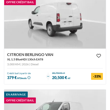
OFFRE CRÉDIT BAIL
CITROEN BERLINGO VAN
XL 1.5 BlueHDi 130ch EAT8
3,000 KM | 2026
| Diesel
30,750 €
Crédit bail à partir de
HT
-33%
ou
379 €
20,500 €
HT/mois
HT
EN ARRIVAGE
OFFRE CRÉDIT BAIL