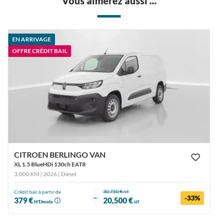
Vous aimerez aussi ...
EN ARRIVAGE
OFFRE CRÉDIT BAIL
CITROEN BERLINGO VAN
XL 1.5 BlueHDi 130ch EAT8
3,000 KM | 2026
| Diesel
30,750 €
Crédit bail à partir de
HT
-33%
ou
379 €
20,500 €
HT/mois
HT