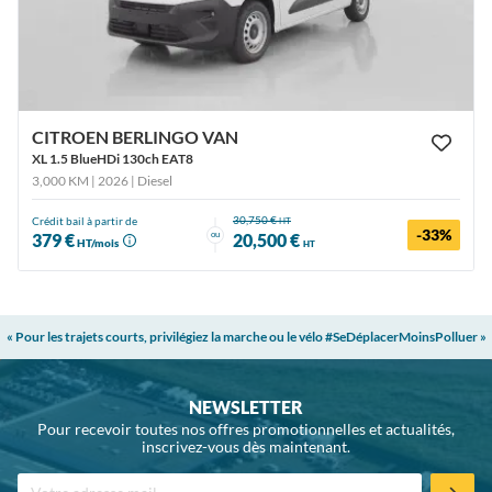
CITROEN BERLINGO VAN
XL 1.5 BlueHDi 130ch EAT8
3,000 KM | 2026
| Diesel
30,750 €
Crédit bail à partir de
HT
-33%
ou
379 €
20,500 €
HT/mois
HT
« Pour les trajets courts, privilégiez la marche ou le vélo #SeDéplacerMoinsPolluer »
NEWSLETTER
Pour recevoir toutes nos offres promotionnelles et actualités,
inscrivez-vous dès maintenant.