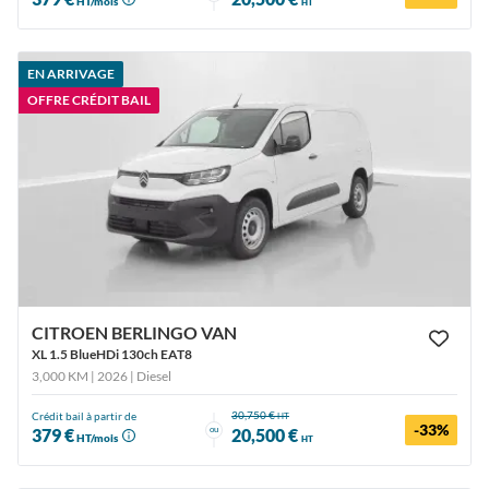
HT/mois
HT
EN ARRIVAGE
OFFRE CRÉDIT BAIL
CITROEN BERLINGO VAN
XL 1.5 BlueHDi 130ch EAT8
3,000 KM | 2026
| Diesel
30,750 €
Crédit bail à partir de
HT
-33%
ou
379 €
20,500 €
HT/mois
HT