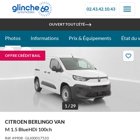
02.43.42.10.43
RETROUVEZ-NOUS À LA FOIRE DU MANS - STAND 097C
OUVERT TOUT L'ÉTÉ
Photos
Informations
Prix & Équipements
État du 
OFFRE CRÉDIT BAIL
1 / 29
CITROEN BERLINGO VAN
M 1.5 BlueHDi 100ch
Réf. 49908 - GLI00017533