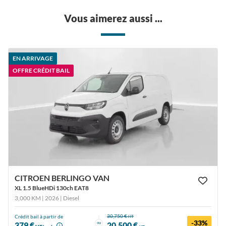
Vous aimerez aussi ...
EN ARRIVAGE
OFFRE CRÉDIT BAIL
CITROEN BERLINGO VAN
XL 1.5 BlueHDi 130ch EAT8
3,000 KM | 2026
| Diesel
30,750 €
Crédit bail à partir de
HT
-33%
ou
379 €
20,500 €