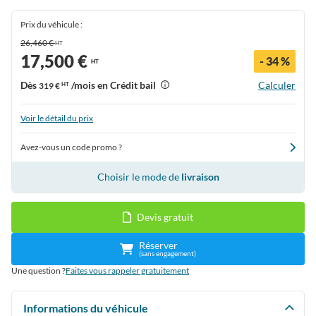
Prix du véhicule :
26,460 €
HT
17,500 €
- 34 %
HT
Dès
/mois en Crédit bail
Calculer
319 €
HT
Voir le détail du prix
Avez-vous un code promo ?
Choisir le mode de
livraison
Devis gratuit
Réserver
(sans engagement)
Une question ?
Faites vous rappeler gratuitement
Informations du véhicule