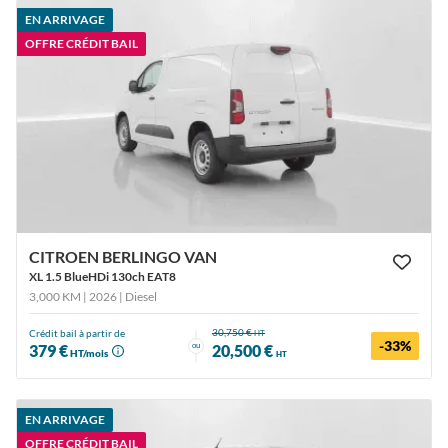
EN ARRIVAGE
OFFRE CRÉDIT BAIL
CITROEN BERLINGO VAN
XL 1.5 BlueHDi 130ch EAT8
3,000 KM | 2026
| Diesel
30,750 €
Crédit bail à partir de
HT
-33%
ou
379 €
20,500 €
HT/mois
HT
EN ARRIVAGE
OFFRE CRÉDIT BAIL