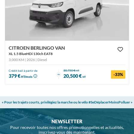
CITROEN BERLINGO VAN
XL 1.5 BlueHDi 130ch EAT8
3,000 KM | 2026
| Diesel
30,750 €
Crédit bail à partir de
HT
-33%
ou
379 €
20,500 €
HT/mois
HT
« Pour les trajets courts, privilégiez la marche ou le vélo #SeDéplacerMoinsPolluer »
NEWSLETTER
Pour recevoir toutes nos offres promotionnelles et actualités,
inscrivez-vous dès maintenant.