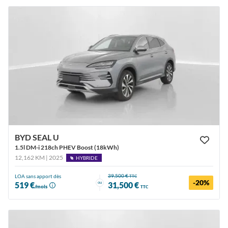
BYD SEAL U
1.5l DM-i 218ch PHEV Boost (18kWh)
12,162 KM | 2025
HYBRIDE
39,500 €
LOA sans apport dès
TTC
-20%
ou
519 €
31,500 €
/mois
TTC