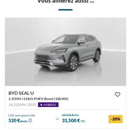
Vous aimerez aussi ...
BYD SEAL U
1.5l DM-i 218ch PHEV Boost (18kWh)
14,323 KM | 2025
HYBRIDE
39,500 €
LOA sans apport dès
TTC
-20%
ou
520 €
31,500 €
/mois
TTC