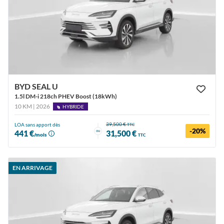
BYD SEAL U
1.5l DM-i 218ch PHEV Boost (18kWh)
10 KM | 2026
HYBRIDE
39,500 €
LOA sans apport dès
TTC
-20%
ou
441 €
31,500 €
/mois
TTC
EN ARRIVAGE