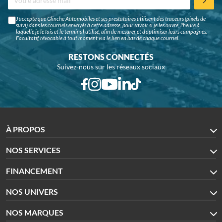
J'accepte que Glinche Automobiles et ses prestataires utilisent des traceurs (pixels de
suivi) dans les courriels envoyés à cette adresse, pour savoir si je les ouvre, l'heure à
laquelle je le fais et le terminal utilisé, afin de mesurer et d'optimiser leurs campagnes.
Facultatif, révocable à tout moment via le lien en bas de chaque courriel.
RESTONS CONNECTÉS
Suivez-nous sur les réseaux sociaux
À PROPOS
NOS SERVICES
FINANCEMENT
NOS UNIVERS
NOS MARQUES