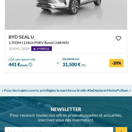
BYD SEAL U
1.5l DM-i 218ch PHEV Boost (18kWh)
10 KM | 2026
HYBRIDE
39,500 €
LOA sans apport dès
TTC
-20%
ou
441 €
31,500 €
/mois
TTC
« Pour les trajets courts, privilégiez la marche ou le vélo #SeDéplacerMoinsPolluer »
NEWSLETTER
Pour recevoir toutes nos offres promotionnelles et actualités,
inscrivez-vous dès maintenant.