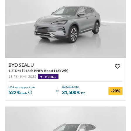
BYD SEAL U
1.5l DM-i 218ch PHEV Boost (18kWh)
18,764 KM | 2025
HYBRIDE
39,500 €
LOA sans apport dès
TTC
-20%
ou
522 €
31,500 €
/mois
TTC