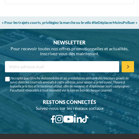
« Pour les trajets courts, privilégiez la marche ou le vélo #SeDéplacerMoinsPolluer »
NEWSLETTER
Pour recevoir toutes nos offres promotionnelles et actualités,
inscrivez-vous dès maintenant.
J'accepte que Glinche Automobiles et ses prestataires utilisent des traceurs (pixels de
suivi) dans les courriels envoyés à cette adresse, pour savoir si je les ouvre, l'heure à
laquelle je le fais et le terminal utilisé, afin de mesurer et d'optimiser leurs campagnes.
Facultatif, révocable à tout moment via le lien en bas de chaque courriel.
RESTONS CONNECTÉS
Suivez-nous sur les réseaux sociaux