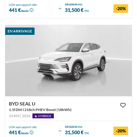
39,500 €
LOA sans apport dès
TTC
-20%
ou
441 €
31,500 €
/mois
TTC
EN ARRIVAGE
BYD SEAL U
1.5l DM-i 218ch PHEV Boost (18kWh)
10 KM | 2026
HYBRIDE
39,500 €
LOA sans apport dès
TTC
-20%
ou
441 €
31,500 €
/mois
TTC