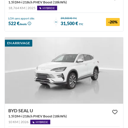
1.5l DM-i 218ch PHEV Boost (18kWh)
18,764 KM | 2025
HYBRIDE
39,500 €
LOA sans apport dès
TTC
-20%
ou
522 €
31,500 €
/mois
TTC
EN ARRIVAGE
BYD SEAL U
1.5l DM-i 218ch PHEV Boost (18kWh)
10 KM | 2026
HYBRIDE