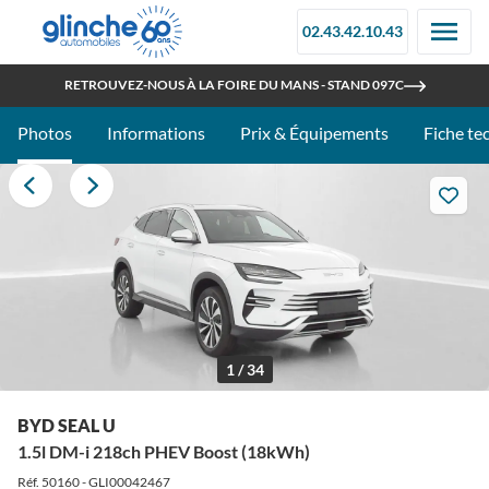
02.43.42.10.43
OUVERT TOUT L'ÉTÉ
RETROUVEZ-NOUS À LA FOIRE DU MANS - STAND 097C
Photos
Informations
Prix & Équipements
Fiche te
1 / 34
BYD SEAL U
1.5l DM-i 218ch PHEV Boost (18kWh)
Réf. 50160 - GLI00042467