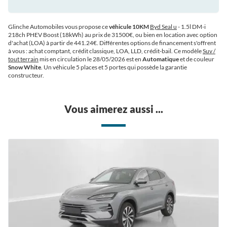
Glinche Automobiles vous propose ce
véhicule 10KM
Byd Seal u
- 1.5l DM-i
218ch PHEV Boost (18kWh) au prix de 31500€
, ou bien en location avec option
d'achat (LOA) à partir de 441.24€
. Différentes options de financement s'offrent
à vous : achat comptant, crédit classique, LOA, LLD, crédit-bail. Ce modèle
Suv /
tout terrain
mis en circulation le 28/05/2026 est en
Automatique
et de couleur
Snow White
. Un véhicule 5 places et 5 portes qui possède la garantie
constructeur.
Vous aimerez aussi ...