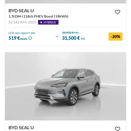
BYD SEAL U
1.5l DM-i 218ch PHEV Boost (18kWh)
12,162 KM | 2025
HYBRIDE
39,500 €
LOA sans apport dès
TTC
-20%
ou
519 €
31,500 €
/mois
TTC
BYD SEAL U