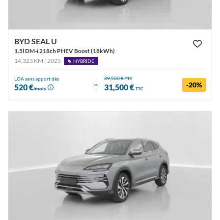
BYD SEAL U
1.5l DM-i 218ch PHEV Boost (18kWh)
14,323 KM | 2025
HYBRIDE
39,500 €
LOA sans apport dès
TTC
-20%
ou
520 €
31,500 €
/mois
TTC