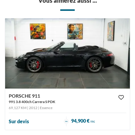
Vous aimerez aussi ...
PORSCHE 911
991 3.8 400ch Carrera S PDK
69,127 KM | 2012
| Essence
94,900 €
Sur devis
ou
TTC