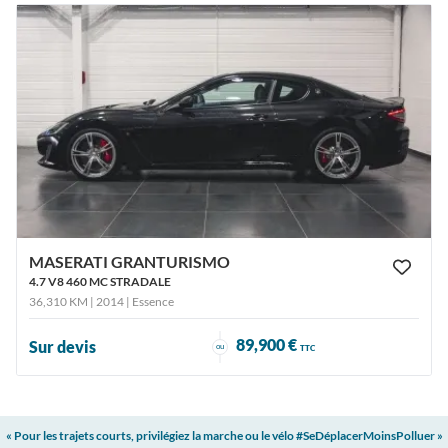
MASERATI GRANTURISMO
4.7 V8 460 MC STRADALE
36,310 KM | 2014
| Essence
89,900 €
Sur devis
ou
TTC
« Pour les trajets courts, privilégiez la marche ou le vélo #SeDéplacerMoinsPolluer »