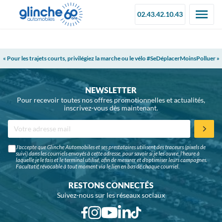
02.43.42.10.43
« Pour les trajets courts, privilégiez la marche ou le vélo #SeDéplacerMoinsPolluer »
NEWSLETTER
Pour recevoir toutes nos offres promotionnelles et actualités,
inscrivez-vous dès maintenant.
J'accepte que Glinche Automobiles et ses prestataires utilisent des traceurs (pixels de
suivi) dans les courriels envoyés à cette adresse, pour savoir si je les ouvre, l'heure à
laquelle je le fais et le terminal utilisé, afin de mesurer et d'optimiser leurs campagnes.
Facultatif, révocable à tout moment via le lien en bas de chaque courriel.
RESTONS CONNECTÉS
Suivez-nous sur les réseaux sociaux