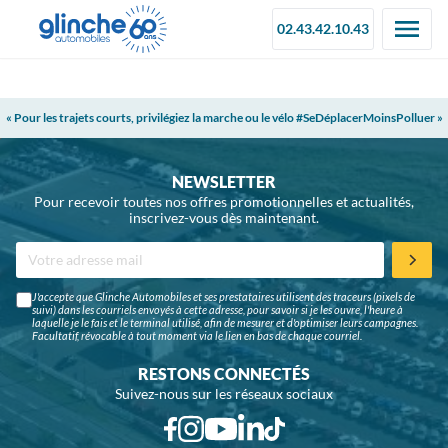
02.43.42.10.43
« Pour les trajets courts, privilégiez la marche ou le vélo #SeDéplacerMoinsPolluer »
NEWSLETTER
Pour recevoir toutes nos offres promotionnelles et actualités,
inscrivez-vous dès maintenant.
J'accepte que Glinche Automobiles et ses prestataires utilisent des traceurs (pixels de
suivi) dans les courriels envoyés à cette adresse, pour savoir si je les ouvre, l'heure à
laquelle je le fais et le terminal utilisé, afin de mesurer et d'optimiser leurs campagnes.
Facultatif, révocable à tout moment via le lien en bas de chaque courriel.
RESTONS CONNECTÉS
Suivez-nous sur les réseaux sociaux