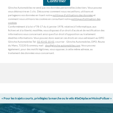
Confirmer
Glinche Automobiles ne vend pas vos données personnelles à des tiers. Vous pouvez
vous désinscrire en 1 clic. Découvrez comment nous recueillons, utilisons et
partageons vos données en lisant notre
politique d'utilisations des données
et
comment nous utilisons les cookies en consultant notre
politique d'utilisation des
cookies
.
Conformément à la loi n°78-17 du 6 janvier 1978, relative à l'informatique, aux
fichiers et à la liberté, modifiée, vous disposez d'un droit d'accès et de rectification des
informations vous concernant ainsi que d'un droit d'opposition au traitement
desdites informations. Vous pouvez donc exercer ces droits en vous adressant au DPO
Glinche Automobiles Tel:
02.43.42.10.43
, courrier : Glinche Automobiles, DPO, Route
du Mans, 72220 Ecommoy, mail :
dpo@glinche-automobiles.com
. Vous pouvez
également, pour des motifs légitimes, vous opposer, à cette même adresse, au
traitement des données vous concernant.
« Pour les trajets courts, privilégiez la marche ou le vélo #SeDéplacerMoinsPolluer »