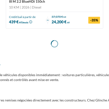
III M 2.2 BlueHDi 150ch
10 KM | 2026
| Diesel
37,070 €
Crédit bail à partir de
HT
-35%
ou
439 €
24,200 €
HT/mois
HT
e
 véhicules disponibles immédiatement : voitures particulières, véhicules 
ionnés et contrôlés avant mise en vente.
es remises négociées directement avec les constructeurs. Chez Glinche A