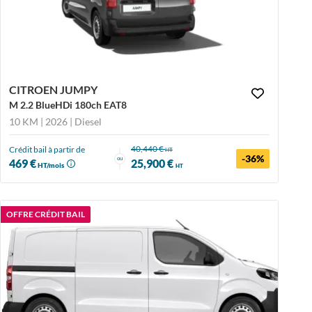
CITROEN JUMPY
M 2.2 BlueHDi 180ch EAT8
10 KM | 2026
| Diesel
40,440 €
Crédit bail à partir de
HT
-36%
ou
469 €
25,900 €
HT/mois
HT
OFFRE CRÉDIT BAIL