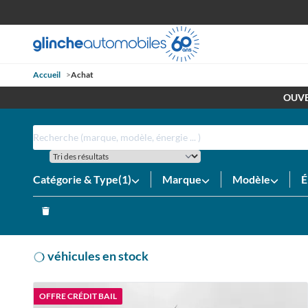
Accueil
>
Achat
RETROUV
Achat de Voiture, Utilitaire, Loisirs et Prestige neuve et d'occas
OUVE
Catégorie & Type
(1)
Marque
Modèle
É
véhicules en stock
OFFRE CRÉDIT BAIL