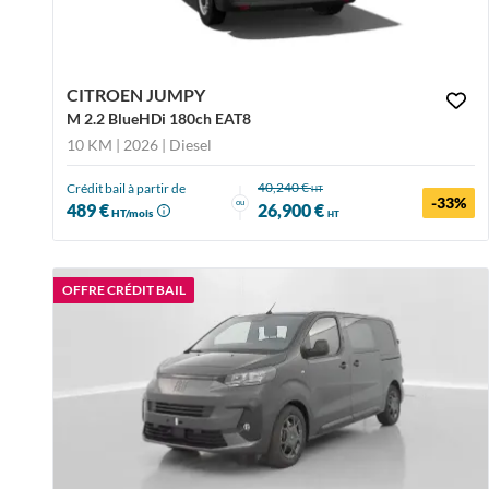
CITROEN JUMPY
M 2.2 BlueHDi 180ch EAT8
10 KM | 2026
| Diesel
40,240 €
Crédit bail à partir de
HT
-33%
ou
489 €
26,900 €
HT/mois
HT
OFFRE CRÉDIT BAIL