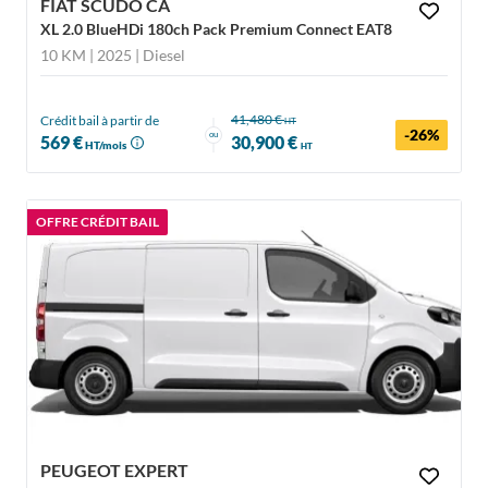
FIAT SCUDO CA
XL 2.0 BlueHDi 180ch Pack Premium Connect EAT8
10 KM | 2025
| Diesel
41,480 €
Crédit bail à partir de
HT
-26%
ou
569 €
30,900 €
HT/mois
HT
OFFRE CRÉDIT BAIL
PEUGEOT EXPERT