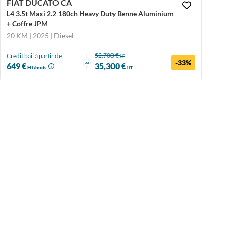
FIAT DUCATO CA
L4 3.5t Maxi 2.2 180ch Heavy Duty Benne Aluminium
+ Coffre JPM
20 KM | 2025
| Diesel
52,700 €
Crédit bail à partir de
HT
-33%
ou
649 €
35,300 €
HT/mois
HT