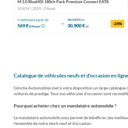
M 2.0 BlueHDi 180ch Pack Premium Connect EAT8
10 KM | 2025
| Diesel
40,520 €
Crédit bail à partir de
HT
-24%
ou
569 €
30,900 €
HT/mois
HT
Catalogue de véhicules neufs et d'occasion en lign
Glinche Automobiles met à votre disposition un large catalogue de
voitures de prestige. Tous nos véhicules d'occasion sont recondit
Pourquoi acheter chez un mandataire automobile ?
Le mandataire automobile vous permet de bénéficier des meilleur
l'ensemble de notre stock neuf et d'occasion.