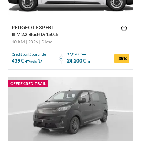
PEUGEOT EXPERT
III M 2.2 BlueHDi 150ch
10 KM | 2026
| Diesel
37,070 €
Crédit bail à partir de
HT
-35%
ou
439 €
24,200 €
HT/mois
HT
OFFRE CRÉDIT BAIL