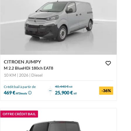
CITROEN JUMPY
M 2.2 BlueHDi 180ch EAT8
10 KM | 2026
| Diesel
40,440 €
Crédit bail à partir de
HT
-36%
ou
469 €
25,900 €
HT/mois
HT
OFFRE CRÉDIT BAIL