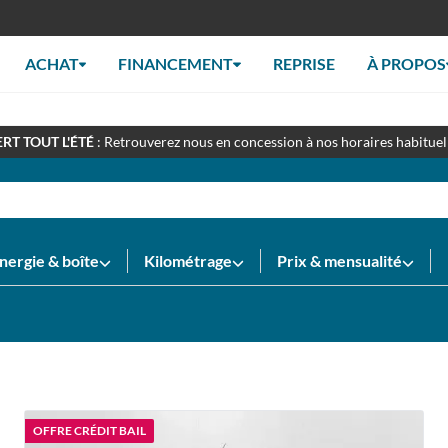
ACHAT
FINANCEMENT
REPRISE
À PROPOS
EZ-NOUS À LA FOIRE DU MANS - STAND 097C
: du 10 au 14 septemb
ion disponible directement chez Glinche Automobiles
RT TOUT L'ÉTÉ
: Retrouverez nous en concession à nos horaires habituel
nergie & boîte
Kilométrage
Prix & mensualité
OFFRE CRÉDIT BAIL