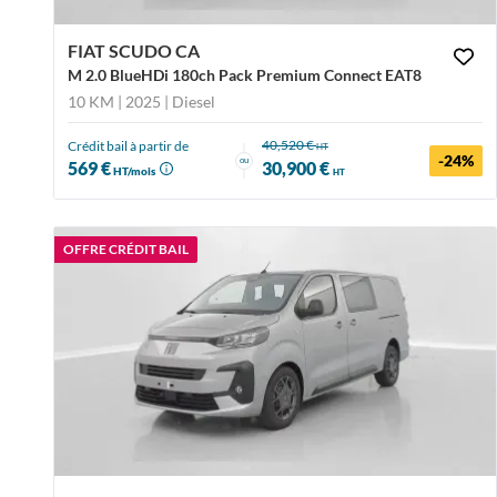
FIAT SCUDO CA
M 2.0 BlueHDi 180ch Pack Premium Connect EAT8
10 KM | 2025
| Diesel
40,520 €
Crédit bail à partir de
HT
-24%
ou
569 €
30,900 €
HT/mois
HT
OFFRE CRÉDIT BAIL