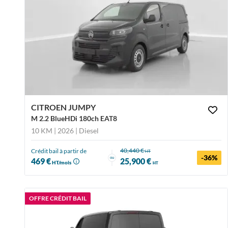
CITROEN JUMPY
M 2.2 BlueHDi 180ch EAT8
10 KM | 2026
| Diesel
40,440 €
Crédit bail à partir de
HT
-36%
ou
469 €
25,900 €
HT/mois
HT
OFFRE CRÉDIT BAIL