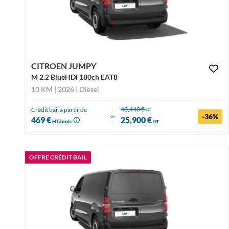
CITROEN JUMPY
M 2.2 BlueHDi 180ch EAT8
10 KM | 2026
| Diesel
40,440 €
Crédit bail à partir de
HT
-36%
ou
469 €
25,900 €
HT/mois
HT
OFFRE CRÉDIT BAIL