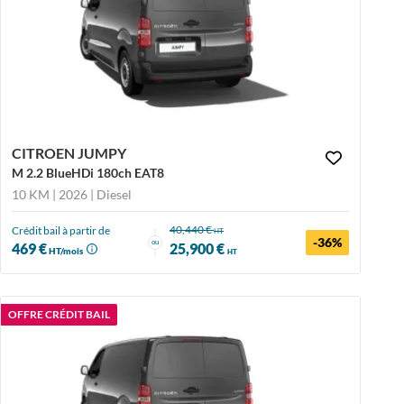
CITROEN JUMPY
M 2.2 BlueHDi 180ch EAT8
10 KM | 2026
| Diesel
40,440 €
Crédit bail à partir de
HT
-36%
ou
469 €
25,900 €
HT/mois
HT
OFFRE CRÉDIT BAIL