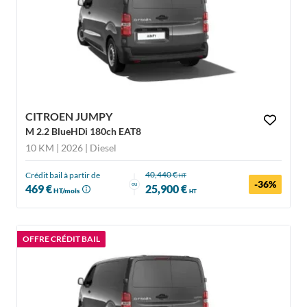
CITROEN JUMPY
M 2.2 BlueHDi 180ch EAT8
10 KM | 2026
| Diesel
40,440 €
Crédit bail à partir de
HT
-36%
ou
469 €
25,900 €
HT/mois
HT
OFFRE CRÉDIT BAIL