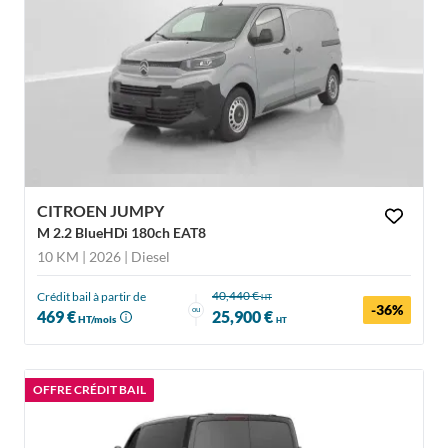
CITROEN JUMPY
M 2.2 BlueHDi 180ch EAT8
10 KM | 2026
| Diesel
40,440 €
Crédit bail à partir de
HT
-36%
ou
469 €
25,900 €
HT/mois
HT
OFFRE CRÉDIT BAIL