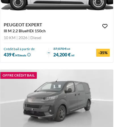
PEUGEOT EXPERT
III M 2.2 BlueHDi 150ch
10 KM | 2026
| Diesel
37,070 €
Crédit bail à partir de
HT
-35%
ou
439 €
24,200 €
HT/mois
HT
OFFRE CRÉDIT BAIL