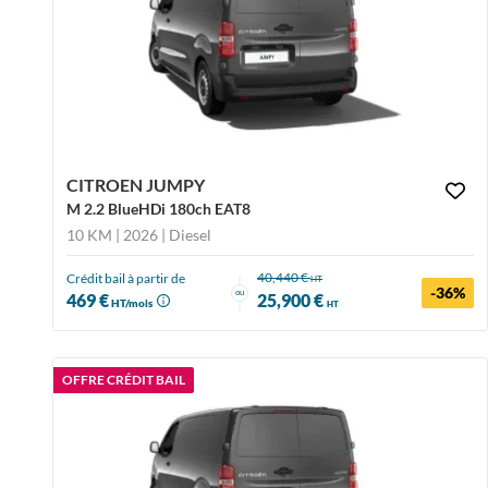
CITROEN JUMPY
M 2.2 BlueHDi 180ch EAT8
10 KM | 2026
| Diesel
40,440 €
Crédit bail à partir de
HT
-36%
ou
469 €
25,900 €
HT/mois
HT
OFFRE CRÉDIT BAIL