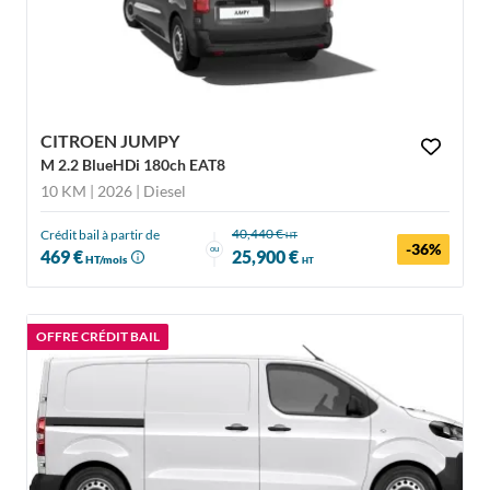
CITROEN JUMPY
M 2.2 BlueHDi 180ch EAT8
10 KM | 2026
| Diesel
40,440 €
Crédit bail à partir de
HT
-36%
ou
469 €
25,900 €
HT/mois
HT
OFFRE CRÉDIT BAIL