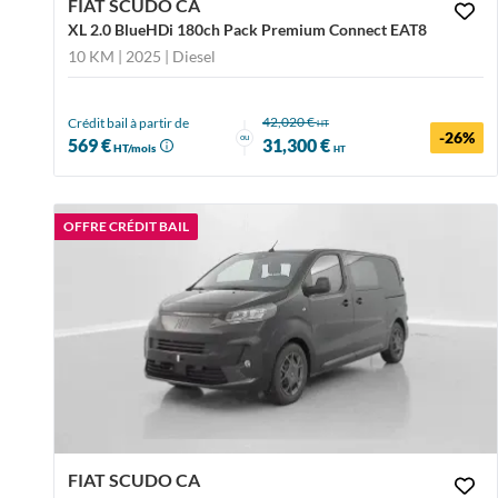
FIAT SCUDO CA
XL 2.0 BlueHDi 180ch Pack Premium Connect EAT8
10 KM | 2025
| Diesel
42,020 €
Crédit bail à partir de
HT
-26%
ou
569 €
31,300 €
HT/mois
HT
OFFRE CRÉDIT BAIL
FIAT SCUDO CA