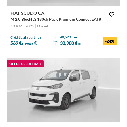
FIAT SCUDO CA
M 2.0 BlueHDi 180ch Pack Premium Connect EAT8
10 KM | 2025
| Diesel
40,520 €
Crédit bail à partir de
HT
-24%
ou
569 €
30,900 €
HT/mois
HT
OFFRE CRÉDIT BAIL