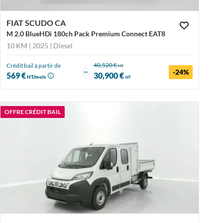
FIAT SCUDO CA
M 2.0 BlueHDi 180ch Pack Premium Connect EAT8
10 KM | 2025
| Diesel
40,520 €
Crédit bail à partir de
HT
-24%
ou
569 €
30,900 €
HT/mois
HT
OFFRE CRÉDIT BAIL