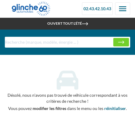
02.43.42.10.43
RETROUVEZ-NOUS À LA FOIRE DU MANS - STAND 097C
Achat de Voiture, Utilitaire, Loisirs et Prestige neuve et
OUVERT TOUT L'ÉTÉ
d'occasion disponible directement chez Glinche Automobiles
Désolé, nous n'avons pas trouvé de véhicule correspondant à vos
critères de recherche !
Vous pouvez
modifier les filtres
dans le menu ou les
réinitialiser
.