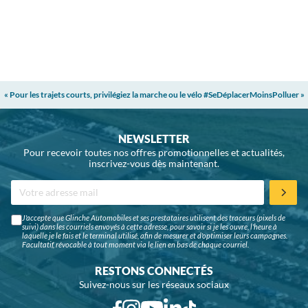
« Pour les trajets courts, privilégiez la marche ou le vélo #SeDéplacerMoinsPolluer »
NEWSLETTER
Pour recevoir toutes nos offres promotionnelles et actualités,
inscrivez-vous dès maintenant.
J'accepte que Glinche Automobiles et ses prestataires utilisent des traceurs (pixels de
suivi) dans les courriels envoyés à cette adresse, pour savoir si je les ouvre, l'heure à
laquelle je le fais et le terminal utilisé, afin de mesurer et d'optimiser leurs campagnes.
Facultatif, révocable à tout moment via le lien en bas de chaque courriel.
RESTONS CONNECTÉS
Suivez-nous sur les réseaux sociaux