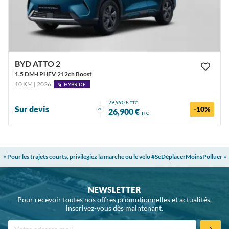
BYD ATTO 2
1.5 DM-i PHEV 212ch Boost
10 KM | 2026
HYBRIDE
29,990 €
TTC
Sur devis
-10%
ou
26,900 €
TTC
« Pour les trajets courts, privilégiez la marche ou le vélo #SeDéplacerMoinsPolluer »
NEWSLETTER
Pour recevoir toutes nos offres promotionnelles et actualités,
inscrivez-vous dès maintenant.