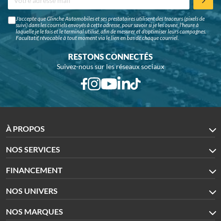
J'accepte que Glinche Automobiles et ses prestataires utilisent des traceurs (pixels de
suivi) dans les courriels envoyés à cette adresse, pour savoir si je les ouvre, l'heure à
laquelle je le fais et le terminal utilisé, afin de mesurer et d'optimiser leurs campagnes.
Facultatif, révocable à tout moment via le lien en bas de chaque courriel.
RESTONS CONNECTÉS
Suivez-nous sur les réseaux sociaux
À PROPOS
NOS SERVICES
FINANCEMENT
NOS UNIVERS
NOS MARQUES