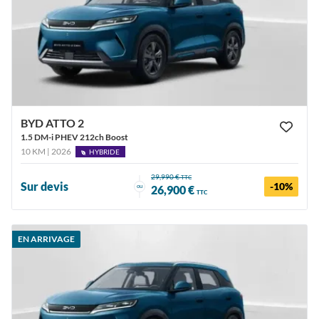
BYD ATTO 2
1.5 DM-i PHEV 212ch Boost
10 KM | 2026
HYBRIDE
29,990 €
TTC
Sur devis
-10%
ou
26,900 €
TTC
EN ARRIVAGE