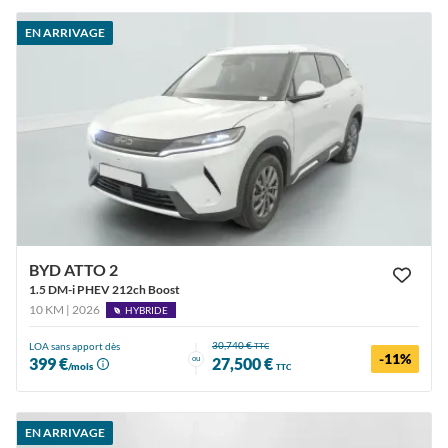
EN ARRIVAGE
BYD ATTO 2
1.5 DM-i PHEV 212ch Boost
10 KM | 2026
HYBRIDE
30,740 €
LOA sans apport dès
TTC
-11%
ou
399 €
27,500 €
/mois
TTC
EN ARRIVAGE