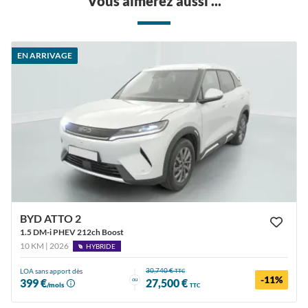
Vous aimerez aussi ...
EN ARRIVAGE
BYD ATTO 2
1.5 DM-i PHEV 212ch Boost
10 KM | 2026
HYBRIDE
30,740 €
LOA sans apport dès
TTC
-11%
ou
399 €
27,500 €
/mois
TTC