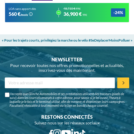
48,710 €
LOA sans apport dès
TTC
-24%
ou
560 €
36,900 €
/mois
TTC
« Pour les trajets courts, privilégiez la marche ou le vélo #SeDéplacerMoinsPolluer »
NEWSLETTER
Pour recevoir toutes nos offres promotionnelles et actualités,
inscrivez-vous dès maintenant.
J'accepte que Glinche Automobiles et ses prestataires utilisent des traceurs (pixels de
suivi) dans les courriels envoyés à cette adresse, pour savoir si je les ouvre, l'heure à
laquelle je le fais et le terminal utilisé, afin de mesurer et d'optimiser leurs campagnes.
Facultatif, révocable à tout moment via le lien en bas de chaque courriel.
RESTONS CONNECTÉS
Suivez-nous sur les réseaux sociaux