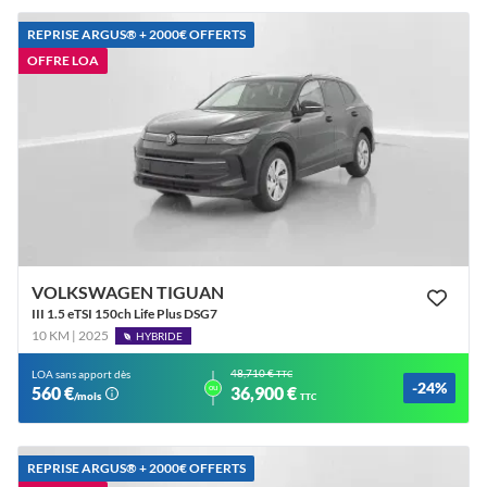
REPRISE ARGUS®️ + 2000€ OFFERTS
OFFRE LOA
VOLKSWAGEN TIGUAN
III 1.5 eTSI 150ch Life Plus DSG7
10 KM | 2025
HYBRIDE
48,710 €
LOA sans apport dès
TTC
-24%
ou
560 €
36,900 €
/mois
TTC
REPRISE ARGUS®️ + 2000€ OFFERTS