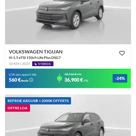
VOLKSWAGEN TIGUAN
III 1.5 eTSI 150ch Life Plus DSG7
10 KM | 2025
HYBRIDE
48,710 €
LOA sans apport dès
TTC
-24%
ou
560 €
36,900 €
/mois
TTC
REPRISE ARGUS®️ + 2000€ OFFERTS
OFFRE LOA