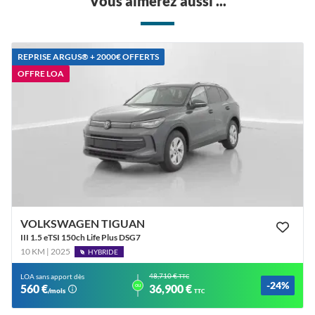
Vous aimerez aussi ...
REPRISE ARGUS®️ + 2000€ OFFERTS
OFFRE LOA
VOLKSWAGEN TIGUAN
III 1.5 eTSI 150ch Life Plus DSG7
10 KM | 2025
HYBRIDE
48,710 €
LOA sans apport dès
TTC
-24%
ou
560 €
36,900 €
/mois
TTC