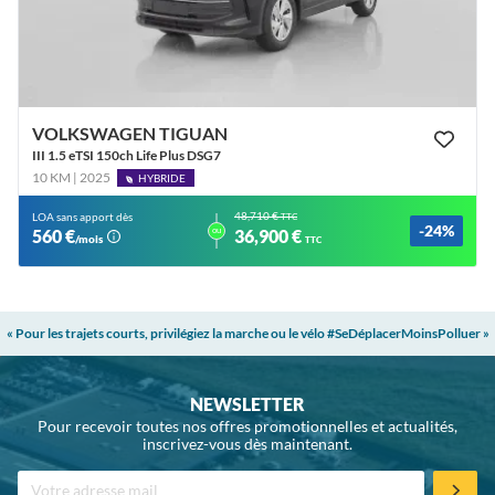
VOLKSWAGEN TIGUAN
III 1.5 eTSI 150ch Life Plus DSG7
10 KM | 2025
HYBRIDE
48,710 €
LOA sans apport dès
TTC
-24%
ou
560 €
36,900 €
/mois
TTC
« Pour les trajets courts, privilégiez la marche ou le vélo #SeDéplacerMoinsPolluer »
NEWSLETTER
Pour recevoir toutes nos offres promotionnelles et actualités,
inscrivez-vous dès maintenant.