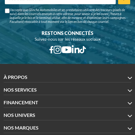
J'accepte que Glinche Automobiles et ses prestataires utilisent des traceurs (pixels de
suivi) dans les courriels envoyés à cette adresse, pour savoir si je les ouvre, l'heure à
laquelle je le fais et le terminal utilisé, afin de mesurer et d'optimiser leurs campagnes.
Facultatif, révocable à tout moment via le lien en bas de chaque courriel.
RESTONS CONNECTÉS
Suivez-nous sur les réseaux sociaux
À PROPOS
NOS SERVICES
FINANCEMENT
NOS UNIVERS
NOS MARQUES