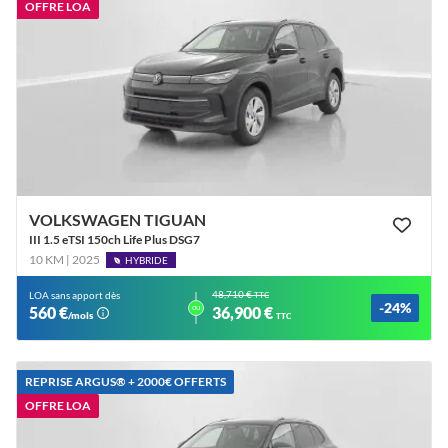
OFFRE LOA
VOLKSWAGEN TIGUAN
III 1.5 eTSI 150ch Life Plus DSG7
10 KM | 2025
HYBRIDE
48,710 €
LOA sans apport dès
TTC
-24%
ou
560 €
36,900 €
/mois
TTC
REPRISE ARGUS®️ + 2000€ OFFERTS
OFFRE LOA