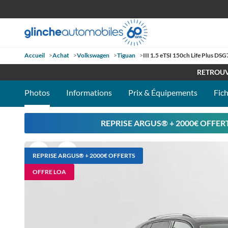
Accueil
>
Achat
>
Volkswagen
>
Tiguan
>
III 1.5 eTSI 150ch Life Plus DSG
OUVE
RETROUV
Photos
Informations
Prix & Équipements
Fic
REPRISE ARGUS®️ + 2000€ OFFERT
REPRISE ARGUS®️ + 2000€ OFFERTS
OFFRE LOA