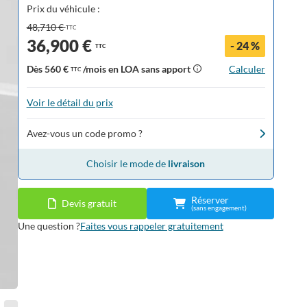
Prix du véhicule :
48,710 €
TTC
36,900 €
- 24 %
TTC
Dès
560 €
/mois en LOA sans apport
Calculer
TTC
Voir le détail du prix
Avez-vous un code promo ?
Choisir le mode de
livraison
Réserver
Devis gratuit
(sans engagement)
Une question ?
Faites vous rappeler gratuitement