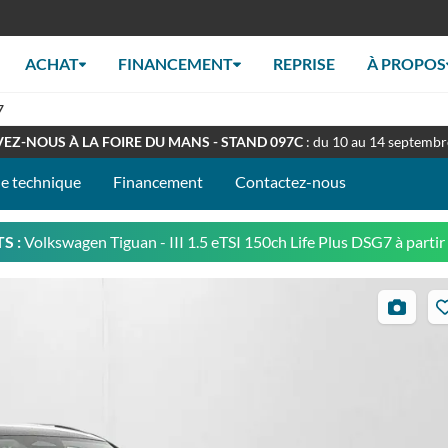
ACHAT
FINANCEMENT
REPRISE
À PROPOS
7
RT TOUT L'ÉTÉ
: Retrouverez nous en concession à nos horaires habituel
EZ-NOUS À LA FOIRE DU MANS - STAND 097C
: du 10 au 14 septemb
he technique
Financement
Contactez-nous
S :
Volkswagen Tiguan - III 1.5 eTSI 150ch Life Plus DSG7
à partir
34
photos