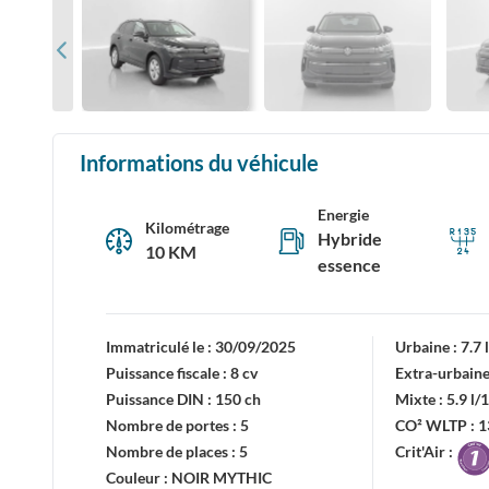
Informations du véhicule
Energie
Kilométrage
Hybride
10 KM
essence
Immatriculé le :
30/09/2025
Urbaine :
7.7
Puissance fiscale :
8 cv
Extra-urbaine
Puissance DIN :
150 ch
Mixte :
5.9 l
Nombre de portes :
5
CO² WLTP :
1
Nombre de places :
5
Crit'Air :
Couleur :
NOIR MYTHIC