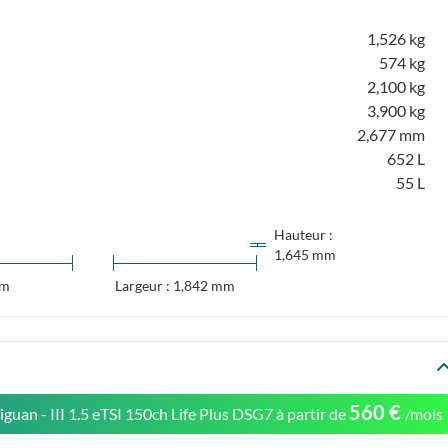
1,526 kg
574 kg
2,100 kg
3,900 kg
2,677 mm
652 L
55 L
Hauteur :
1,645 mm
mm
Largeur : 1,842 mm
560 €
guan - III 1.5 eTSI 150ch Life Plus DSG7
à partir de
/mois