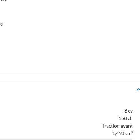
de
8 cv
150 ch
Traction avant
1,498 cm³