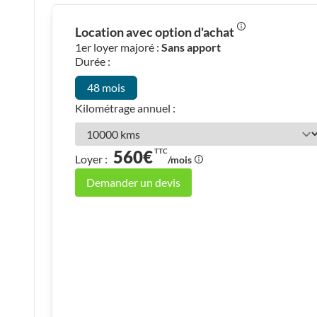
Location avec option d'achat
1er loyer majoré :
Sans apport
Durée :
48 mois
Kilométrage annuel :
560€
TTC
Loyer :
/mois
Demander un devis