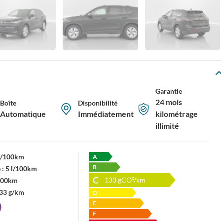
Garantie
24 mois
Boîte
Disponibilité
Automatique
Immédiatement
kilométrage
illimité
 l/100km
A
B
 :
5 l/100km
C
133
gCO²/km
/100km
33 g/km
D
E
F