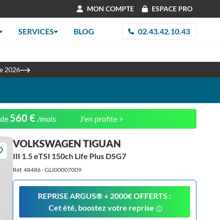
MON COMPTE
ESPACE PRO
SERVICES
BLOG
02.43.42.10.43
les
re 2026
560 €
 de
/mois
J'en profite >
VOLKSWAGEN TIGUAN
III 1.5 eTSI 150ch Life Plus DSG7
Réf. 48486 - GLI00007009
REPRISE ARGUS®️ + 2000€ OFFERTS :
Cet été, boostez votre reprise