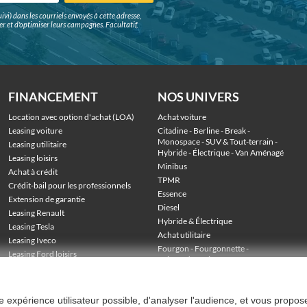
ivi) dans les courriels envoyés à cette adresse,
surer et d'optimiser leurs campagnes. Facultatif,
FINANCEMENT
NOS UNIVERS
Location avec option d'achat (LOA)
Achat voiture
Leasing voiture
Citadine
 - 
Berline
 - 
Break
 - 
Monospace
 - 
SUV & Tout-terrain
 - 
Leasing utilitaire
Hybride
 - 
Électrique
 - 
Van Aménagé
Leasing loisirs
Minibus
Achat à crédit
TPMR
Crédit-bail pour les professionnels
Essence
Extension de garantie
Diesel
Leasing Renault
Hybride & Électrique
Leasing Tesla
Achat utilitaire
Leasing Iveco
Fourgon
 - 
Fourgonnette
 - 
Leasing Ford loisirs
Voiture de société
 - 
Stock véhicules en LOA
Utilitaire grand volume
 - 
Utilitaire benne
 - 
Utilitaire frigo
 - 
Utilitaire plateau
ure expérience utilisateur possible, d'analyser l'audience, et vous propos