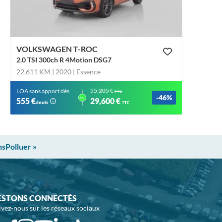
VOLKSWAGEN T-ROC
2.0 TSI 300ch R 4Motion DSG7
22,611 KM | 2020
| Essence
55,205 €
LOA sans apport dès
TTC
-46%
ou
555 €
29,600 €
/mois
TTC
nsPolluer »
ESTONS CONNECTÉS
ivez-nous sur les réseaux sociaux