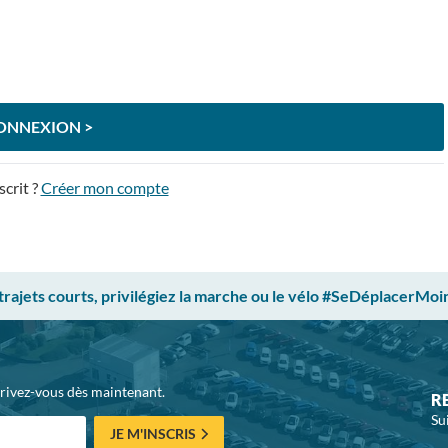
ONNEXION >
scrit ?
Créer mon compte
 trajets courts, privilégiez la marche ou le vélo #SeDéplacerMoi
crivez-vous dès maintenant.
R
Su
JE M'INSCRIS