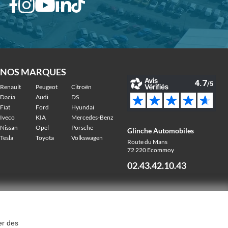
NOS MARQUES
Renault
Peugeot
Citroën
Dacia
Audi
DS
Fiat
Ford
Hyundai
Iveco
KIA
Mercedes-Benz
Nissan
Opel
Porsche
Glinche Automobiles
Tesla
Toyota
Volkswagen
Route du Mans
72 220 Ecommoy
02.43.42.10.43
er des