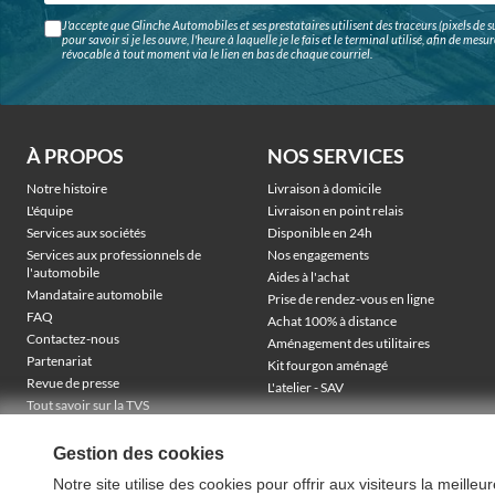
J'accepte que Glinche Automobiles et ses prestataires utilisent des traceurs (pixels de su
pour savoir si je les ouvre, l'heure à laquelle je le fais et le terminal utilisé, afin de me
révocable à tout moment via le lien en bas de chaque courriel.
À PROPOS
NOS SERVICES
Notre histoire
Livraison à domicile
L'équipe
Livraison en point relais
Services aux sociétés
Disponible en 24h
Services aux professionnels de
Nos engagements
l'automobile
Aides à l'achat
Mandataire automobile
Prise de rendez-vous en ligne
FAQ
Achat 100% à distance
Contactez-nous
Aménagement des utilitaires
Partenariat
Kit fourgon aménagé
Revue de presse
L'atelier - SAV
Tout savoir sur la TVS
Véhicules électriques sociétés
TVA récupérable & financement
Gestion des cookies
Notre site utilise des cookies pour offrir aux visiteurs la meille