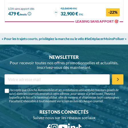
42,360 €
LOA sans apport dès
TTC
-22%
ou
479 €
32,900 €
/mois
TTC
LEASING SANS APPORT 🎯
« Pour les trajets courts, privilégiez la marche ou le vélo #SeDéplacerMoinsPolluer »
NEWSLETTER
Pour recevoir toutes nos offres promotionnelles et actualités,
inscrivez-vous dès maintenant.
J'accepte que Glinche Automobiles et ses prestataires utilisent des traceurs (pixels de
suivi) dans les courriels envoyés à cette adresse, pour savoir si je les ouvre, l'heure à
laquelle je le fais et le terminal utilisé, afin de mesurer et d'optimiser leurs campagnes.
Facultatif, révocable à tout moment via le lien en bas de chaque courriel.
RESTONS CONNECTÉS
Suivez-nous sur les réseaux sociaux