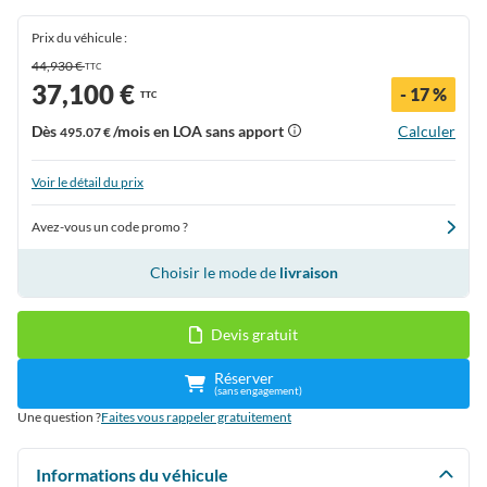
Prix du véhicule :
44,930 €
TTC
37,100 €
- 17 %
TTC
Dès
/mois en LOA sans apport
Calculer
495.07 €
Voir le détail du prix
Avez-vous un code promo ?
Choisir le mode de
livraison
Devis gratuit
Réserver
(sans engagement)
Une question ?
Faites vous rappeler gratuitement
Informations du véhicule