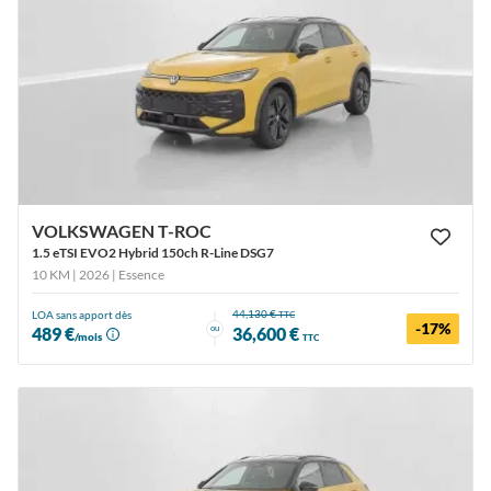
VOLKSWAGEN T-ROC
1.5 eTSI EVO2 Hybrid 150ch R-Line DSG7
10 KM | 2026
| Essence
44,130 €
LOA sans apport dès
TTC
-17%
ou
489 €
36,600 €
/mois
TTC