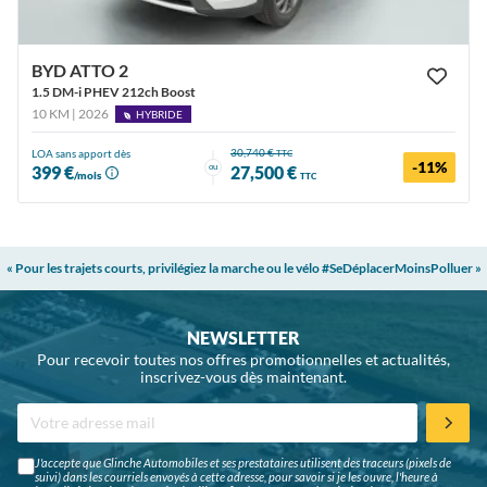
BYD ATTO 2
1.5 DM-i PHEV 212ch Boost
10 KM | 2026
HYBRIDE
30,740 €
LOA sans apport dès
TTC
-11%
ou
399 €
27,500 €
/mois
TTC
« Pour les trajets courts, privilégiez la marche ou le vélo #SeDéplacerMoinsPolluer »
NEWSLETTER
Pour recevoir toutes nos offres promotionnelles et actualités,
inscrivez-vous dès maintenant.
J'accepte que Glinche Automobiles et ses prestataires utilisent des traceurs (pixels de
suivi) dans les courriels envoyés à cette adresse, pour savoir si je les ouvre, l'heure à