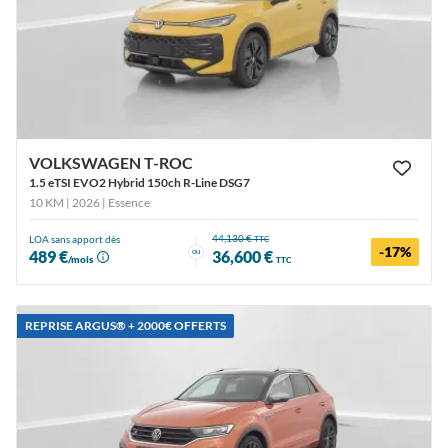
VOLKSWAGEN T-ROC
1.5 eTSI EVO2 Hybrid 150ch R-Line DSG7
10 KM | 2026
| Essence
44,130 €
LOA sans apport dès
TTC
-17%
ou
489 €
36,600 €
/mois
TTC
REPRISE ARGUS®️ + 2000€ OFFERTS