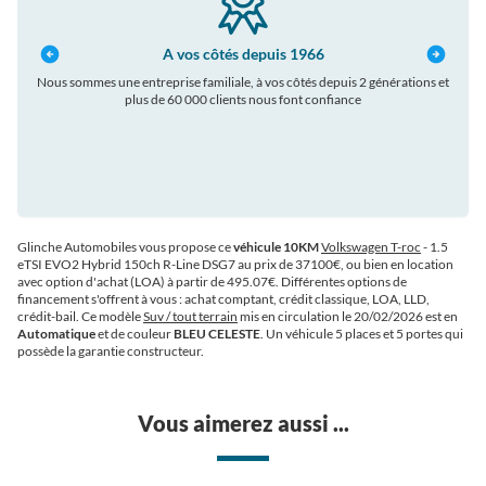
A vos côtés depuis 1966
Nous sommes une entreprise familiale, à vos côtés depuis 2 générations et
plus de 60 000 clients nous font confiance
auto
Glinche Automobiles vous propose ce
véhicule 10KM
Volkswagen T-roc
- 1.5
eTSI EVO2 Hybrid 150ch R-Line DSG7 au prix de 37100€
, ou bien en location
avec option d'achat (LOA) à partir de 495.07€
. Différentes options de
financement s'offrent à vous : achat comptant, crédit classique, LOA, LLD,
crédit-bail. Ce modèle
Suv / tout terrain
mis en circulation le 20/02/2026 est en
Automatique
et de couleur
BLEU CELESTE
. Un véhicule 5 places et 5 portes qui
possède la garantie constructeur.
Vous aimerez aussi ...