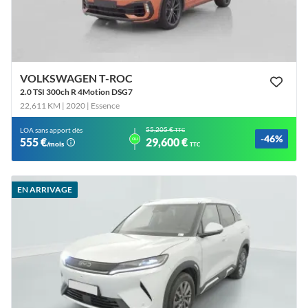
VOLKSWAGEN T-ROC
2.0 TSI 300ch R 4Motion DSG7
22,611 KM | 2020
| Essence
55,205 €
LOA sans apport dès
TTC
-46%
ou
555 €
29,600 €
/mois
TTC
EN ARRIVAGE