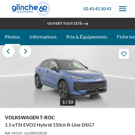
02.43.42.10.43
RETROUVEZ-NOUS À LA FOIRE DU MANS - STAND 097C
OUVERT TOUT L'ÉTÉ
Photos
Informations
Prix & Équipements
Fiche te
1 / 33
VOLKSWAGEN T-ROC
1.5 eTSI EVO2 Hybrid 150ch R-Line DSG7
Réf. 49510 - GLI00010018