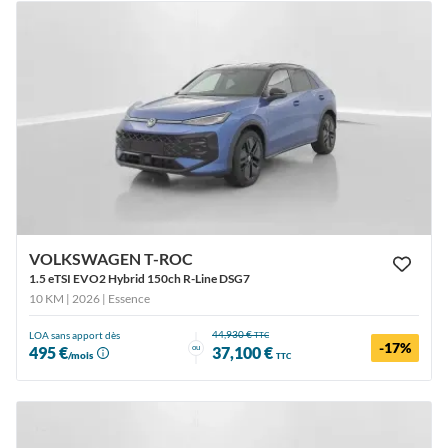
VOLKSWAGEN T-ROC
1.5 eTSI EVO2 Hybrid 150ch R-Line DSG7
10 KM | 2026
| Essence
44,930 €
LOA sans apport dès
TTC
-17%
ou
495 €
37,100 €
/mois
TTC