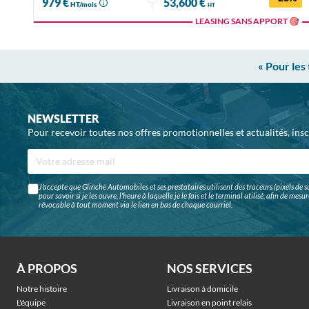
979 €
53,600 €
HT/mois
HT
LEASING SANS APPORT 🎯
« Pour les
NEWSLETTER
Pour recevoir toutes nos offres promotionnelles et actualités, ins
J'accepte que Glinche Automobiles et ses prestataires utilisent des traceurs (pixels de su
pour savoir si je les ouvre, l'heure à laquelle je le fais et le terminal utilisé, afin de me
révocable à tout moment via le lien en bas de chaque courriel.
À PROPOS
NOS SERVICES
Notre histoire
Livraison à domicile
L'équipe
Livraison en point relais