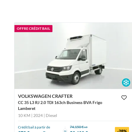
OFFRE CRÉDIT BAIL
VOLKSWAGEN CRAFTER
CC 35 L3 RJ 2.0 TDI 163ch Business BVA Frigo
Lamberet
10 KM | 2024
| Diesel
74,150 €
Crédit bail à partir de
HT
-28%
ou