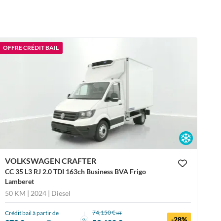
OFFRE CRÉDIT BAIL
VOLKSWAGEN CRAFTER
CC 35 L3 RJ 2.0 TDI 163ch Business BVA Frigo
Lamberet
50 KM | 2024
| Diesel
74,150 €
Crédit bail à partir de
HT
-28%
ou