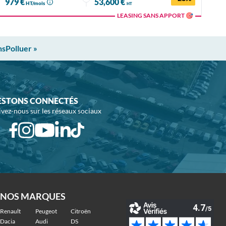
979 €
53,600 €
HT/mois
HT
LEASING SANS APPORT 🎯
nsPolluer »
ESTONS CONNECTÉS
ivez-nous sur les réseaux sociaux
NOS MARQUES
Renault
Peugeot
Citroën
Dacia
Audi
DS