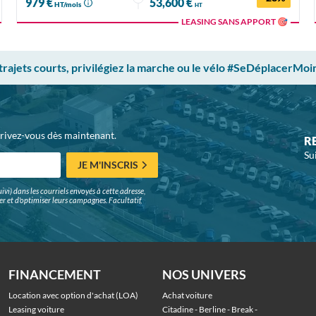
979 €
53,600 €
HT/mois
HT
LEASING SANS APPORT 🎯
 trajets courts, privilégiez la marche ou le vélo #SeDéplacerMoi
crivez-vous dès maintenant.
R
Su
JE M'INSCRIS
ivi) dans les courriels envoyés à cette adresse,
surer et d'optimiser leurs campagnes. Facultatif,
FINANCEMENT
NOS UNIVERS
Location avec option d'achat (LOA)
Achat voiture
Leasing voiture
Citadine
 - 
Berline
 - 
Break
 - 