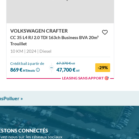
VOLKSWAGEN CRAFTER
CC 35 L4 RJ 2.0 TDI 163ch Business BVA 20m³
Trouillet
10 KM | 2024
| Diesel
67,370 €
Crédit bail à partir de
HT
-29%
ou
869 €
47,700 €
HT/mois
HT
LEASING SANS APPORT 🎯
nsPolluer »
ESTONS CONNECTÉS
ivez-nous sur les réseaux sociaux