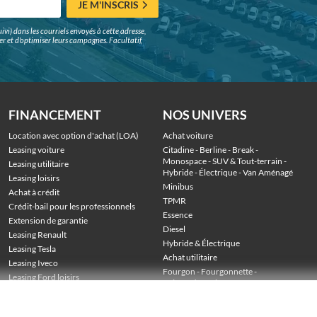
JE M'INSCRIS
ivi) dans les courriels envoyés à cette adresse,
surer et d'optimiser leurs campagnes. Facultatif,
FINANCEMENT
NOS UNIVERS
Location avec option d'achat (LOA)
Achat voiture
Leasing voiture
Citadine
 - 
Berline
 - 
Break
 - 
Monospace
 - 
SUV & Tout-terrain
 - 
Leasing utilitaire
Hybride
 - 
Électrique
 - 
Van Aménagé
Leasing loisirs
Minibus
Achat à crédit
TPMR
Crédit-bail pour les professionnels
Essence
Extension de garantie
Diesel
Leasing Renault
Hybride & Électrique
Leasing Tesla
Achat utilitaire
Leasing Iveco
Fourgon
 - 
Fourgonnette
 - 
Leasing Ford loisirs
Voiture de société
 - 
Stock véhicules en LOA
Utilitaire grand volume
 - 
Utilitaire benne
 - 
Utilitaire frigo
 - 
Utilitaire plateau