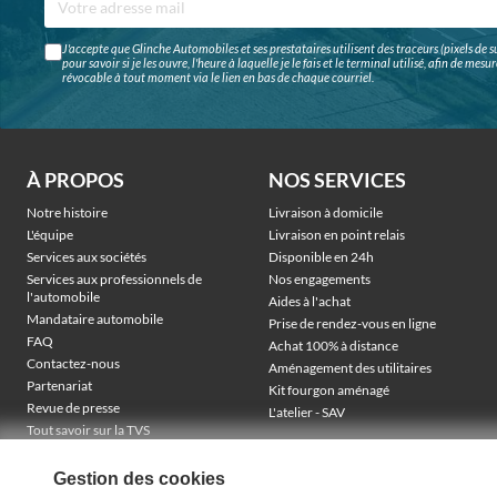
J'accepte que Glinche Automobiles et ses prestataires utilisent des traceurs (pixels de su
pour savoir si je les ouvre, l'heure à laquelle je le fais et le terminal utilisé, afin de me
révocable à tout moment via le lien en bas de chaque courriel.
À PROPOS
NOS SERVICES
Notre histoire
Livraison à domicile
L'équipe
Livraison en point relais
Services aux sociétés
Disponible en 24h
Services aux professionnels de
Nos engagements
l'automobile
Aides à l'achat
Mandataire automobile
Prise de rendez-vous en ligne
FAQ
Achat 100% à distance
Contactez-nous
Aménagement des utilitaires
Partenariat
Kit fourgon aménagé
Revue de presse
L'atelier - SAV
Tout savoir sur la TVS
Véhicules électriques sociétés
TVA récupérable & financement
Gestion des cookies