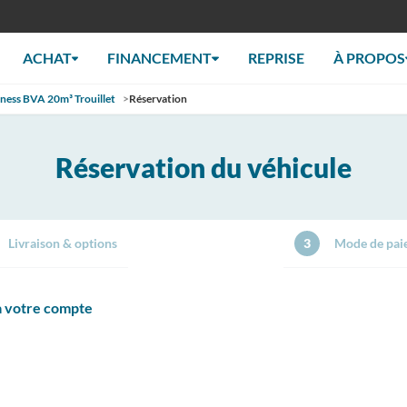
ACHAT
FINANCEMENT
REPRISE
À PROPOS
iness BVA 20m³ Trouillet
>
Réservation
Réservation du véhicule
Livraison & options
3
Mode de pai
 à votre compte