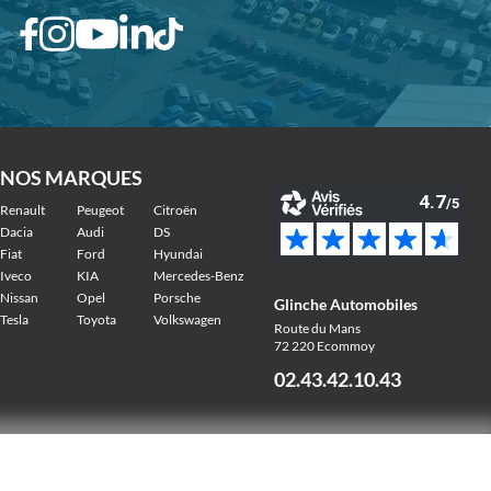
NOS MARQUES
Renault
Peugeot
Citroën
Dacia
Audi
DS
Fiat
Ford
Hyundai
Iveco
KIA
Mercedes-Benz
Nissan
Opel
Porsche
Glinche Automobiles
Tesla
Toyota
Volkswagen
Route du Mans
72 220 Ecommoy
02.43.42.10.43