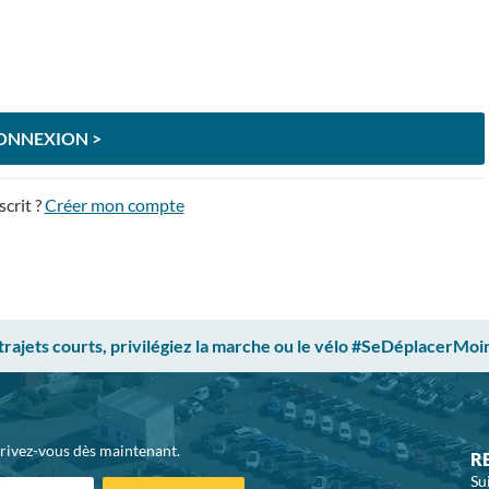
ONNEXION >
scrit ?
Créer mon compte
 trajets courts, privilégiez la marche ou le vélo #SeDéplacerMoi
crivez-vous dès maintenant.
R
Su