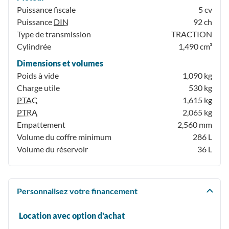
Puissance fiscale
5 cv
Puissance
DIN
92 ch
Type de transmission
TRACTION
Cylindrée
1,490 cm³
Dimensions et volumes
Poids à vide
1,090 kg
Charge utile
530 kg
PTAC
1,615 kg
PTRA
2,065 kg
Empattement
2,560 mm
Volume du coffre minimum
286 L
Volume du réservoir
36 L
Personnalisez votre financement
Location avec option d'achat