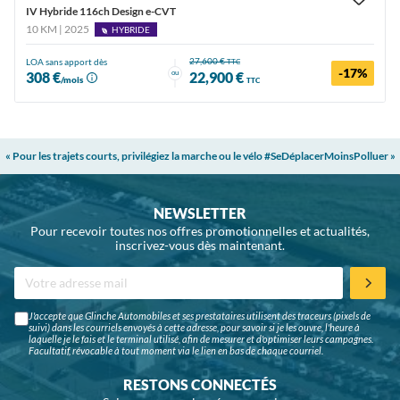
IV Hybride 116ch Design e-CVT
10 KM | 2025
HYBRIDE
27,600 €
LOA sans apport dès
TTC
-17%
ou
308 €
22,900 €
/mois
TTC
« Pour les trajets courts, privilégiez la marche ou le vélo #SeDéplacerMoinsPolluer »
NEWSLETTER
Pour recevoir toutes nos offres promotionnelles et actualités,
inscrivez-vous dès maintenant.
J'accepte que Glinche Automobiles et ses prestataires utilisent des traceurs (pixels de
suivi) dans les courriels envoyés à cette adresse, pour savoir si je les ouvre, l'heure à
laquelle je le fais et le terminal utilisé, afin de mesurer et d'optimiser leurs campagnes.
Facultatif, révocable à tout moment via le lien en bas de chaque courriel.
RESTONS CONNECTÉS