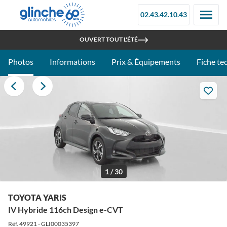
02.43.42.10.43
RETROUVEZ-NOUS À LA FOIRE DU MANS - STAND 097C
OUVERT TOUT L'ÉTÉ
Photos
Informations
Prix & Équipements
Fiche te
1 / 30
TOYOTA YARIS
IV Hybride 116ch Design e-CVT
Réf. 49921 - GLI00035397