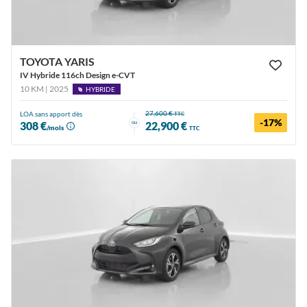
TOYOTA YARIS
IV Hybride 116ch Design e-CVT
10 KM | 2025
HYBRIDE
27,600 €
LOA sans apport dès
TTC
-17%
ou
308 €
22,900 €
/mois
TTC