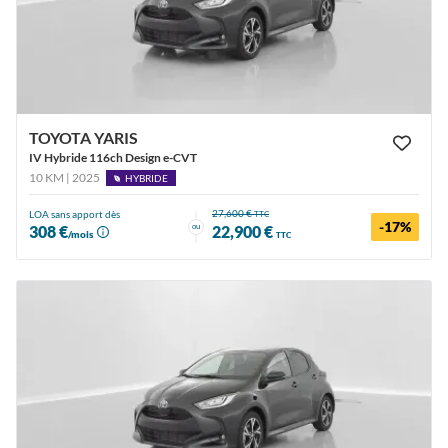
TOYOTA YARIS
IV Hybride 116ch Design e-CVT
10 KM | 2025
HYBRIDE
27,600 €
LOA sans apport dès
TTC
-17%
ou
308 €
22,900 €
/mois
TTC