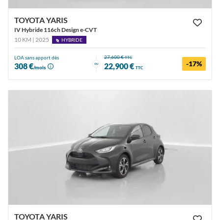
TOYOTA YARIS
IV Hybride 116ch Design e-CVT
10 KM | 2025
HYBRIDE
27,600 €
LOA sans apport dès
TTC
-17%
ou
308 €
22,900 €
/mois
TTC
TOYOTA YARIS