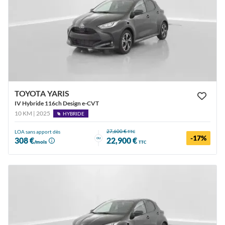
TOYOTA YARIS
IV Hybride 116ch Design e-CVT
10 KM | 2025
HYBRIDE
27,600 €
LOA sans apport dès
TTC
-17%
ou
308 €
22,900 €
/mois
TTC