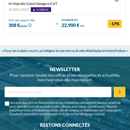
IV Hybride 116ch Design e-CVT
10 KM | 2025
HYBRIDE
27,600 €
LOA sans apport dès
TTC
-17%
ou
308 €
22,900 €
/mois
TTC
« Pour les trajets courts, privilégiez la marche ou le vélo #SeDéplacerMoinsPolluer »
NEWSLETTER
Pour recevoir toutes nos offres promotionnelles et actualités,
inscrivez-vous dès maintenant.
J'accepte que Glinche Automobiles et ses prestataires utilisent des traceurs (pixels de
suivi) dans les courriels envoyés à cette adresse, pour savoir si je les ouvre, l'heure à
laquelle je le fais et le terminal utilisé, afin de mesurer et d'optimiser leurs campagnes.
Facultatif, révocable à tout moment via le lien en bas de chaque courriel.
RESTONS CONNECTÉS