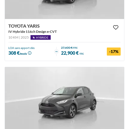
TOYOTA YARIS
IV Hybride 116ch Design e-CVT
10 KM | 2025
HYBRIDE
27,600 €
LOA sans apport dès
TTC
-17%
ou
308 €
22,900 €
/mois
TTC