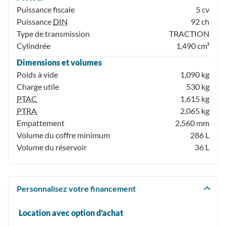
Puissance fiscale
5 cv
Puissance
DIN
92 ch
Type de transmission
TRACTION
Cylindrée
1,490 cm³
Dimensions et volumes
Poids à vide
1,090 kg
Charge utile
530 kg
PTAC
1,615 kg
PTRA
2,065 kg
Empattement
2,560 mm
Volume du coffre minimum
286 L
Volume du réservoir
36 L
Personnalisez votre financement
Location avec option d'achat