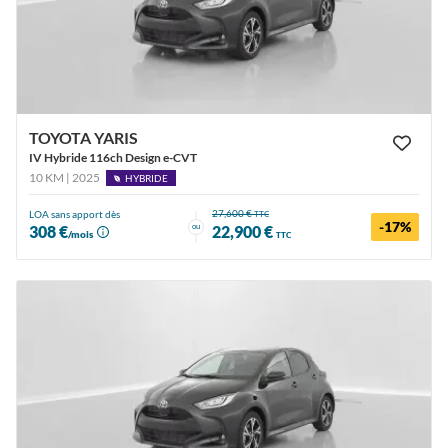
TOYOTA YARIS
IV Hybride 116ch Design e-CVT
10 KM | 2025
HYBRIDE
27,600 €
LOA sans apport dès
TTC
-17%
ou
308 €
22,900 €
/mois
TTC