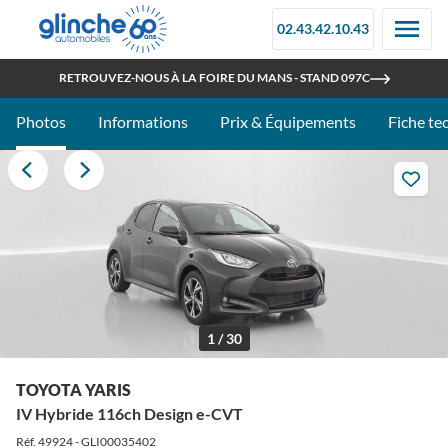
02.43.42.10.43
OUVERT TOUT L'ÉTÉ
RETROUVEZ-NOUS À LA FOIRE DU MANS - STAND 097C
Photos
Informations
Prix & Équipements
Fiche te
1 / 30
TOYOTA YARIS
IV Hybride 116ch Design e-CVT
Réf. 49924 - GLI00035402