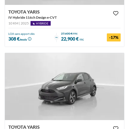
TOYOTA YARIS
IV Hybride 116ch Design e-CVT
10 KM | 2025
HYBRIDE
27,600 €
LOA sans apport dès
TTC
-17%
ou
308 €
22,900 €
/mois
TTC
TOYOTA YARIS