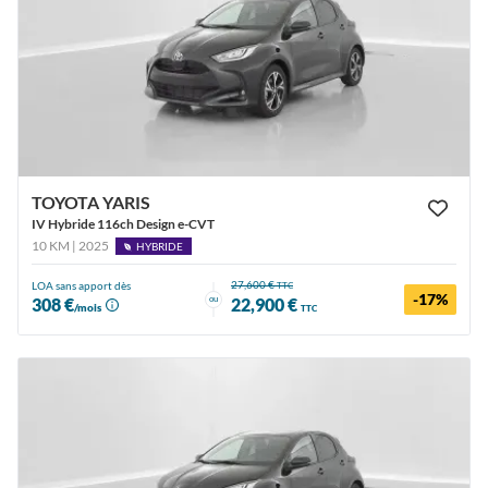
TOYOTA YARIS
IV Hybride 116ch Design e-CVT
10 KM | 2025
HYBRIDE
27,600 €
LOA sans apport dès
TTC
-17%
ou
308 €
22,900 €
/mois
TTC