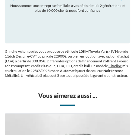
ations et
Bénéficiez d'un conseiller 100% dédié pour votre projet d'achat
T
automobile. Ecoute, conseil et suivi sont les principales qualités de nos
équipes
Glinche Automobiles vous propose ce
véhicule 10KM
Toyota Yaris
- IV Hybride
116ch Design e-CVT au prix de 22900€
, ou bien en location avec option d'achat
(LOA) à partir de 308.05€
. Différentes options de financement s'offrent à vous :
achat comptant, crédit classique, LOA, LLD, crédit-bail. Ce modèle
Citadine
mis
en circulation le 29/07/2025 est en
Automatique
et de couleur
Noir Intense
Métallisé
. Un véhicule 5 places et 5 portes qui possède la garantie constructeur.
Vous aimerez aussi ...