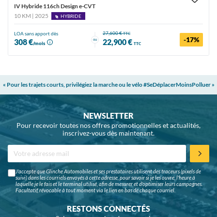
IV Hybride 116ch Design e-CVT
10 KM | 2025
HYBRIDE
27,600 €
LOA sans apport dès
TTC
-17%
ou
308 €
22,900 €
/mois
TTC
« Pour les trajets courts, privilégiez la marche ou le vélo #SeDéplacerMoinsPolluer »
NEWSLETTER
Pour recevoir toutes nos offres promotionnelles et actualités,
inscrivez-vous dès maintenant.
J'accepte que Glinche Automobiles et ses prestataires utilisent des traceurs (pixels de
suivi) dans les courriels envoyés à cette adresse, pour savoir si je les ouvre, l'heure à
laquelle je le fais et le terminal utilisé, afin de mesurer et d'optimiser leurs campagnes.
Facultatif, révocable à tout moment via le lien en bas de chaque courriel.
RESTONS CONNECTÉS