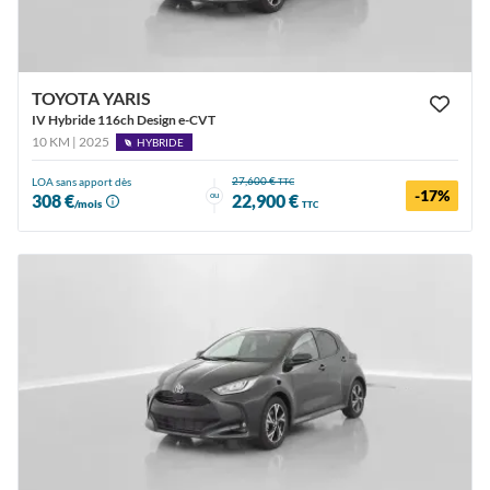
TOYOTA YARIS
IV Hybride 116ch Design e-CVT
10 KM | 2025
HYBRIDE
27,600 €
LOA sans apport dès
TTC
-17%
ou
308 €
22,900 €
/mois
TTC