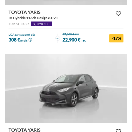
TOYOTA YARIS
IV Hybride 116ch Design e-CVT
10 KM | 2025
HYBRIDE
27,600 €
LOA sans apport dès
TTC
-17%
ou
308 €
22,900 €
/mois
TTC
TOYOTA YARIS