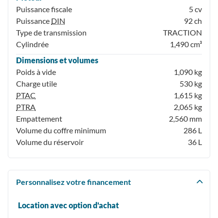
Puissance fiscale
5 cv
Puissance
DIN
92 ch
Type de transmission
TRACTION
Cylindrée
1,490 cm³
Dimensions et volumes
Poids à vide
1,090 kg
Charge utile
530 kg
PTAC
1,615 kg
PTRA
2,065 kg
Empattement
2,560 mm
Volume du coffre minimum
286 L
Volume du réservoir
36 L
Personnalisez votre financement
Location avec option d'achat