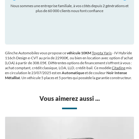
Nous sommes une entreprise familiale, à vos côtés depuis 2 générations et
plus de 60 000 clients nous font confiance
auto
Glinche Automobiles vous propose ce
véhicule 10KM
Toyota Yaris
- IV Hybride
116ch Design e-CVT au prix de 22900€
, ou bien en location avec option d'achat
(LOA) à partir de 308.05€
. Différentes options de financement s'offrent à vous :
achat comptant, crédit classique, LOA, LLD, crédit-bail. Ce modèle
Citadine
mis
en circulation le 23/07/2025 est en
Automatique
et de couleur
Noir Intense
Métallisé
. Un véhicule 5 places et 5 portes qui possède la garantie constructeur.
Vous aimerez aussi ...