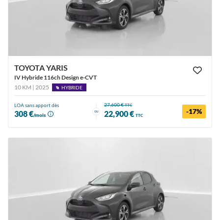
TOYOTA YARIS
IV Hybride 116ch Design e-CVT
10 KM | 2025
HYBRIDE
27,600 €
LOA sans apport dès
TTC
-17%
ou
308 €
22,900 €
/mois
TTC