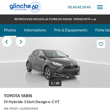
02.43.42.10.43
OUVERT TOUT L'ÉTÉ
RETROUVEZ-NOUS À LA FOIRE DU MANS - STAND 097C
Photos
Informations
Prix & Équipements
Fiche te
1 / 30
TOYOTA YARIS
IV Hybride 116ch Design e-CVT
Réf. 49925 - GLI00035401