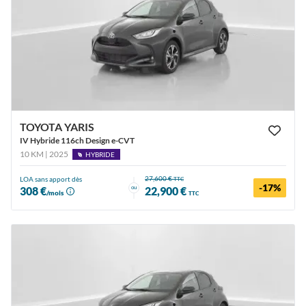
TOYOTA YARIS
IV Hybride 116ch Design e-CVT
10 KM | 2025
HYBRIDE
27,600 €
LOA sans apport dès
TTC
-17%
ou
308 €
22,900 €
/mois
TTC