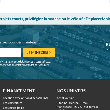
 trajets courts, privilégiez la marche ou le vélo #SeDéplacerMoi
crivez-vous dès maintenant.
R
Su
JE M'INSCRIS
ivi) dans les courriels envoyés à cette adresse,
surer et d'optimiser leurs campagnes. Facultatif,
FINANCEMENT
NOS UNIVERS
Location avec option d'achat (LOA)
Achat voiture
Leasing voiture
Citadine
 - 
Berline
 - 
Break
 - 
Monospace
 - 
SUV & Tout-terrain
 - 
Leasing utilitaire