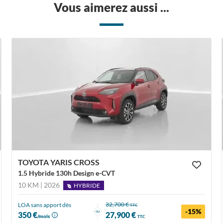
Vous aimerez aussi ...
TOYOTA YARIS CROSS
1.5 Hybride 130h Design e-CVT
10 KM | 2026
HYBRIDE
32,700 €
LOA sans apport dès
TTC
-15%
ou
350 €
27,900 €
/mois
TTC