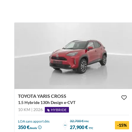
TOYOTA YARIS CROSS
1.5 Hybride 130h Design e-CVT
10 KM | 2026
HYBRIDE
32,700 €
LOA sans apport dès
TTC
-15%
ou
350 €
27,900 €
/mois
TTC