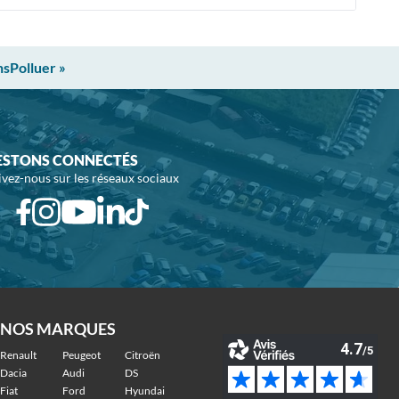
nsPolluer »
ESTONS CONNECTÉS
ivez-nous sur les réseaux sociaux
NOS MARQUES
Renault
Peugeot
Citroën
Dacia
Audi
DS
Fiat
Ford
Hyundai