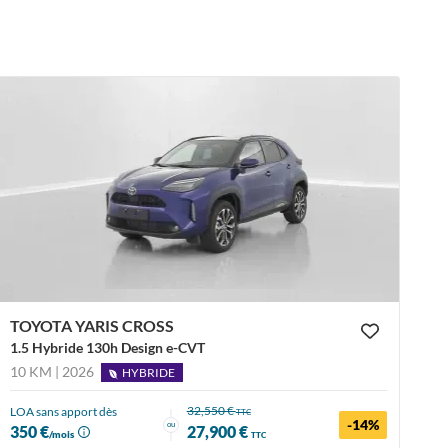
TOYOTA YARIS CROSS
1.5 Hybride 130h Design e-CVT
10 KM | 2026
HYBRIDE
32,550 €
LOA sans apport dès
TTC
-14%
ou
350 €
27,900 €
/mois
TTC