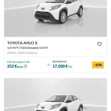
TOYOTA AYGO X
1.0 VVT-i 72ch Dynamic S-CVT
20 KM | 2025
| Essence
20,700 €
LOA sans apport dès
TTC
-15%
ou
252 €
17,500 €
/mois
TTC