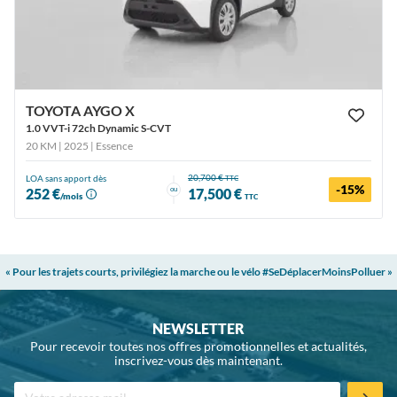
TOYOTA AYGO X
1.0 VVT-i 72ch Dynamic S-CVT
20 KM | 2025
| Essence
20,700 €
LOA sans apport dès
TTC
-15%
ou
252 €
17,500 €
/mois
TTC
« Pour les trajets courts, privilégiez la marche ou le vélo #SeDéplacerMoinsPolluer »
NEWSLETTER
Pour recevoir toutes nos offres promotionnelles et actualités,
inscrivez-vous dès maintenant.