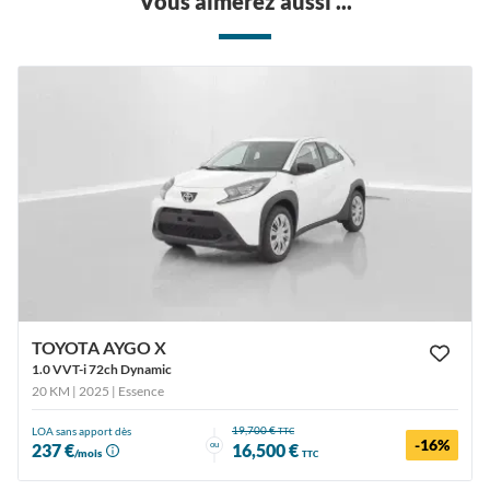
Vous aimerez aussi ...
TOYOTA AYGO X
1.0 VVT-i 72ch Dynamic
20 KM | 2025
| Essence
19,700 €
LOA sans apport dès
TTC
-16%
ou
237 €
16,500 €
/mois
TTC