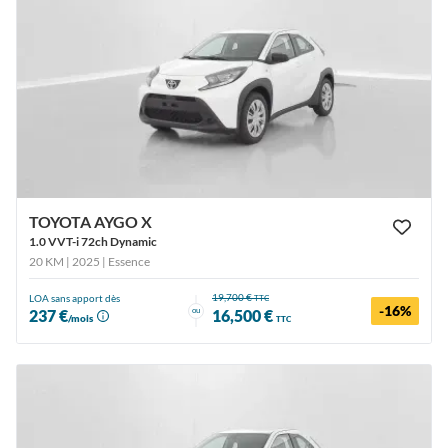
TOYOTA AYGO X
1.0 VVT-i 72ch Dynamic
20 KM | 2025
| Essence
19,700 €
LOA sans apport dès
TTC
-16%
ou
237 €
16,500 €
/mois
TTC