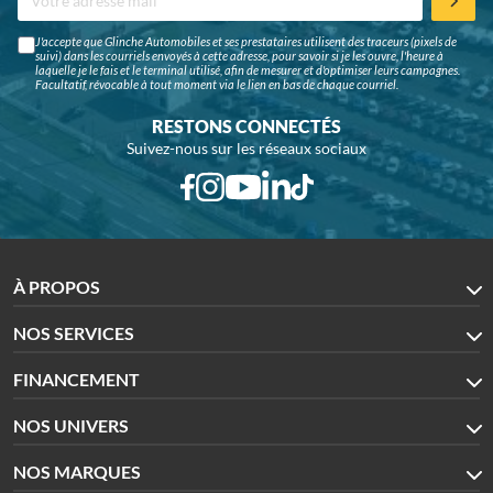
J'accepte que Glinche Automobiles et ses prestataires utilisent des traceurs (pixels de
suivi) dans les courriels envoyés à cette adresse, pour savoir si je les ouvre, l'heure à
laquelle je le fais et le terminal utilisé, afin de mesurer et d'optimiser leurs campagnes.
Facultatif, révocable à tout moment via le lien en bas de chaque courriel.
RESTONS CONNECTÉS
Suivez-nous sur les réseaux sociaux
À PROPOS
NOS SERVICES
FINANCEMENT
NOS UNIVERS
NOS MARQUES