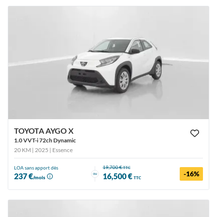
TOYOTA AYGO X
1.0 VVT-i 72ch Dynamic
20 KM | 2025
| Essence
19,700 €
LOA sans apport dès
TTC
-16%
ou
237 €
16,500 €
/mois
TTC