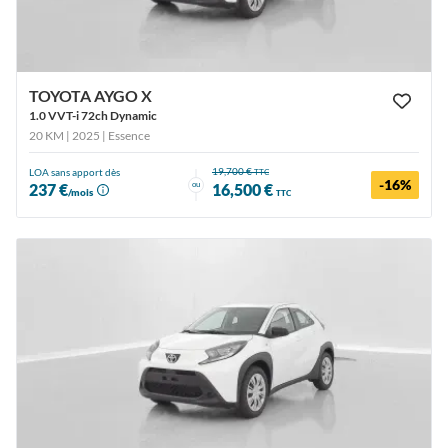
TOYOTA AYGO X
1.0 VVT-i 72ch Dynamic
20 KM | 2025
| Essence
19,700 €
LOA sans apport dès
TTC
-16%
ou
237 €
16,500 €
/mois
TTC