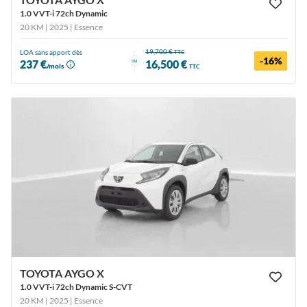
1.0 VVT-i 72ch Dynamic
20 KM | 2025
| Essence
19,700 €
LOA sans apport dès
TTC
-16%
ou
237 €
16,500 €
/mois
TTC
TOYOTA AYGO X
1.0 VVT-i 72ch Dynamic S-CVT
20 KM | 2025
| Essence