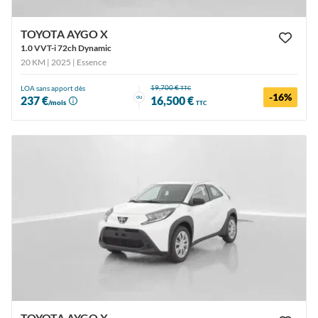
TOYOTA AYGO X
1.0 VVT-i 72ch Dynamic
20 KM | 2025
| Essence
19,700 €
LOA sans apport dès
TTC
-16%
ou
237 €
16,500 €
/mois
TTC
TOYOTA AYGO X