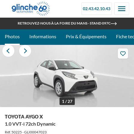
02.43.42.10.43
OUVERT TOUT L'ÉTÉ
RETROUVEZ-NOUS À LA FOIRE DU MANS - STAND 097C
Photos
Informations
Prix & Équipements
Fiche te
1 / 27
TOYOTA AYGO X
1.0 VVT-i 72ch Dynamic
Réf. 50225 - GLI00047023