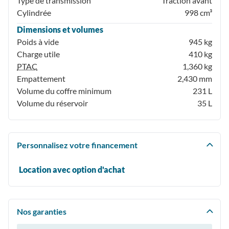
Type de transmission
Traction avant
Cylindrée
998 cm³
Dimensions et volumes
Poids à vide
945 kg
Charge utile
410 kg
PTAC
1,360 kg
Empattement
2,430 mm
Volume du coffre minimum
231 L
Volume du réservoir
35 L
Personnalisez votre financement
Location avec option d'achat
Nos garanties