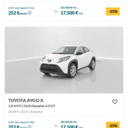
20,700 €
LOA sans apport dès
TTC
-15%
ou
252 €
17,500 €
/mois
TTC
TOYOTA AYGO X
1.0 VVT-i 72ch Dynamic S-CVT
20 KM | 2025
| Essence
20,700 €
LOA sans apport dès
TTC
-15%
ou
252 €
17,500 €
/mois