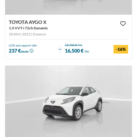
TOYOTA AYGO X
1.0 VVT-i 72ch Dynamic
20 KM | 2025
| Essence
19,700 €
LOA sans apport dès
TTC
-16%
ou
237 €
16,500 €
/mois
TTC