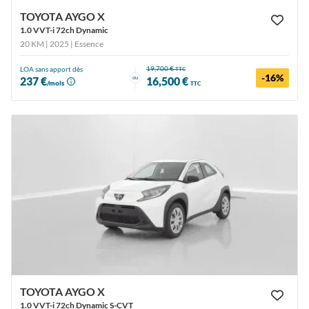
TOYOTA AYGO X
1.0 VVT-i 72ch Dynamic
20 KM | 2025
| Essence
19,700 €
LOA sans apport dès
TTC
-16%
ou
237 €
16,500 €
/mois
TTC
TOYOTA AYGO X
1.0 VVT-i 72ch Dynamic S-CVT