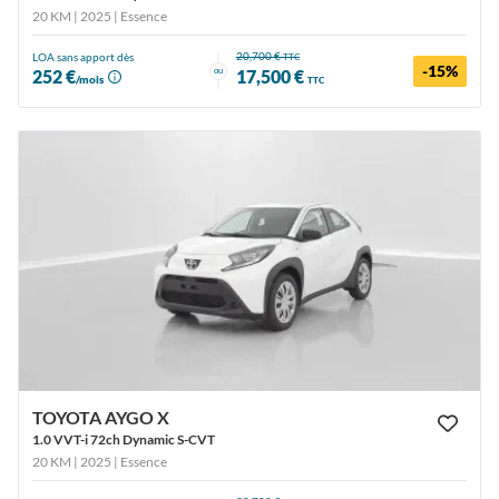
20 KM | 2025
| Essence
20,700 €
LOA sans apport dès
TTC
-15%
ou
252 €
17,500 €
/mois
TTC
TOYOTA AYGO X
1.0 VVT-i 72ch Dynamic S-CVT
20 KM | 2025
| Essence