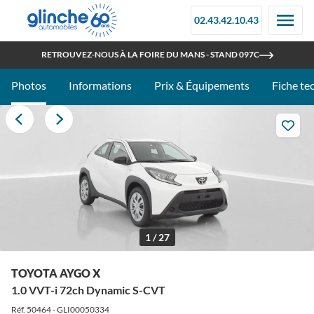
02.43.42.10.43
OUVERT TOUT L'ÉTÉ
RETROUVEZ-NOUS À LA FOIRE DU MANS - STAND 097C
Photos
Informations
Prix & Équipements
Fiche te
1 / 27
TOYOTA AYGO X
1.0 VVT-i 72ch Dynamic S-CVT
Réf. 50464 - GLI00050334