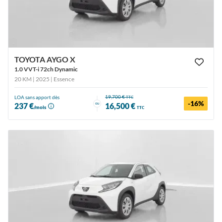
TOYOTA AYGO X
1.0 VVT-i 72ch Dynamic
20 KM | 2025
| Essence
19,700 €
LOA sans apport dès
TTC
-16%
ou
237 €
16,500 €
/mois
TTC