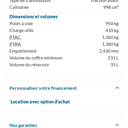
Type de transmission
Traction avant
Cylindrée
998 cm³
Dimensions et volumes
Poids à vide
950 kg
Charge utile
410 kg
PTAC
1,360 kg
PTRA
1,360 kg
Empattement
2,430 mm
Volume du coffre minimum
231 L
Volume du réservoir
35 L
Personnalisez votre financement
Location avec option d'achat
Nos garanties