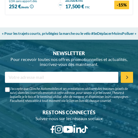
20,700 €
LOA sans apport dès
TTC
-15%
ou
252 €
17,500 €
/mois
TTC
« Pour les trajets courts, privilégiez la marche ou le vélo #SeDéplacerMoinsPolluer »
NEWSLETTER
Pour recevoir toutes nos offres promotionnelles et actualités,
inscrivez-vous dès maintenant.
J'accepte que Glinche Automobiles et ses prestataires utilisent des traceurs (pixels de
suivi) dans les courriels envoyés à cette adresse, pour savoir si je les ouvre, l'heure à
laquelle je le fais et le terminal utilisé, afin de mesurer et d'optimiser leurs campagnes.
Facultatif, révocable à tout moment via le lien en bas de chaque courriel.
RESTONS CONNECTÉS
Suivez-nous sur les réseaux sociaux