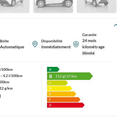
Garantie
24 mois
Boîte
Disponibilité
Automatique
Immédiatement
kilométrage
illimité
 l/100km
A
B
 :
4.2 l/100km
112
gCO²/km
/100km
C
12 g/km
D
E
F
G