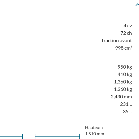
4 cv
72 ch
Traction avant
998 cm³
950 kg
410 kg
1,360 kg
1,360 kg
2,430 mm
231 L
35 L
Hauteur :
1,510 mm