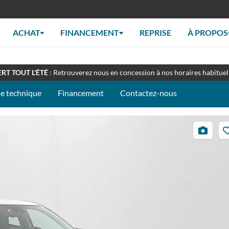
ACHAT
FINANCEMENT
REPRISE
À PROPOS
EZ-NOUS À LA FOIRE DU MANS - STAND 097C
: du 10 au 14 septemb
RT TOUT L'ÉTÉ
: Retrouverez nous en concession à nos horaires habituel
he technique
Financement
Contactez-nous
27
photos