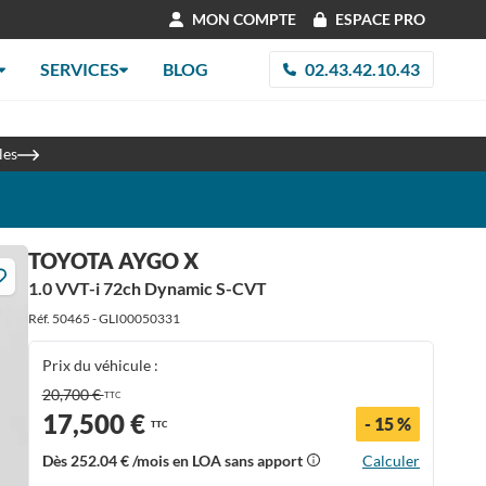
MON COMPTE
ESPACE PRO
SERVICES
BLOG
02.43.42.10.43
re 2026
les
TOYOTA AYGO X
1.0 VVT-i 72ch Dynamic S-CVT
Réf. 50465 - GLI00050331
Prix du véhicule :
20,700 €
TTC
17,500 €
- 15 %
TTC
Dès
252.04 €
/mois en LOA sans apport
Calculer