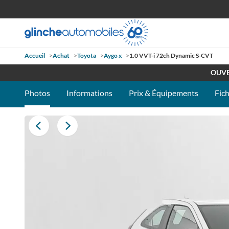
Accueil
>
Achat
>
Toyota
>
Aygo x
>
1.0 VVT-i 72ch Dynamic S-CVT
RETROUV
OUVE
Photos
Informations
Prix & Équipements
Fic