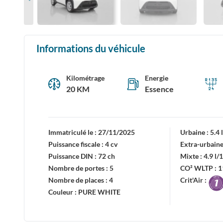
Informations du véhicule
Kilométrage
Energie
20 KM
Essence
Immatriculé le :
27/11/2025
Urbaine :
5.4
Puissance fiscale :
4 cv
Extra-urbaine
Puissance DIN :
72 ch
Mixte :
4.9 l
Nombre de portes :
5
CO² WLTP :
1
Nombre de places :
4
Crit'Air :
Couleur :
PURE WHITE