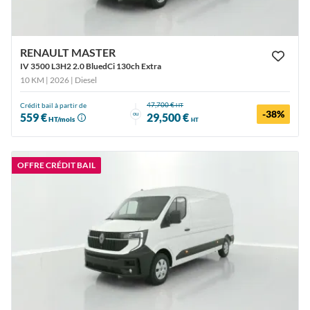
RENAULT MASTER
IV 3500 L3H2 2.0 BluedCi 130ch Extra
10 KM | 2026
| Diesel
47,700 €
Crédit bail à partir de
HT
-38%
ou
559 €
29,500 €
HT/mois
HT
OFFRE CRÉDIT BAIL