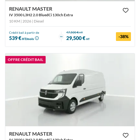
RENAULT MASTER
IV 3500 L3H2 2.0 BluedCi 130ch Extra
10 KM | 2026
| Diesel
47,500 €
Crédit bail à partir de
HT
-38%
ou
539 €
29,500 €
HT/mois
HT
OFFRE CRÉDIT BAIL
RENAULT MASTER
IV 3500 L3H2 2.0 BluedCi 130ch Extra