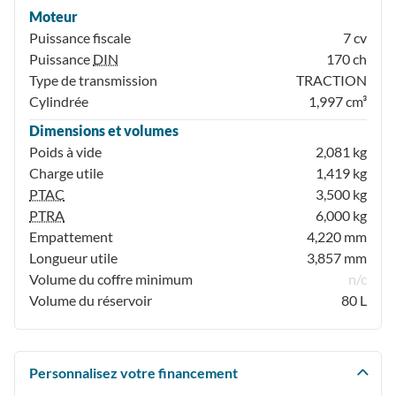
Moteur
Puissance fiscale
7 cv
Puissance
DIN
170 ch
Type de transmission
TRACTION
Cylindrée
1,997 cm³
Dimensions et volumes
Poids à vide
2,081 kg
Charge utile
1,419 kg
PTAC
3,500 kg
PTRA
6,000 kg
Empattement
4,220 mm
Longueur utile
3,857 mm
Volume du coffre minimum
n/c
Volume du réservoir
80 L
Personnalisez votre financement