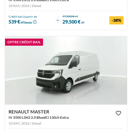
10 KM | 2026
| Diesel
47,500 €
Crédit bail à partir de
HT
-38%
ou
539 €
29,500 €
HT/mois
HT
OFFRE CRÉDIT BAIL
RENAULT MASTER
IV 3500 L3H2 2.0 BluedCi 130ch Extra
10 KM | 2026
| Diesel