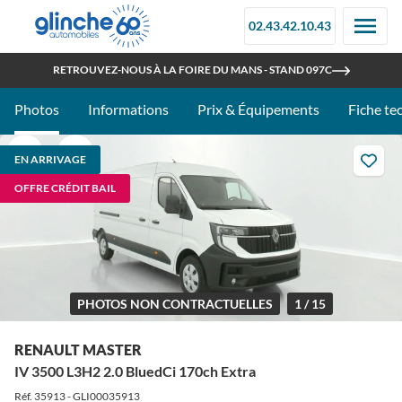
02.43.42.10.43
OUVERT TOUT L'ÉTÉ
RETROUVEZ-NOUS À LA FOIRE DU MANS - STAND 097C
Photos
Informations
Prix & Équipements
Fiche te
EN ARRIVAGE
OFFRE CRÉDIT BAIL
PHOTOS NON CONTRACTUELLES
1 / 15
RENAULT MASTER
IV 3500 L3H2 2.0 BluedCi 170ch Extra
Réf. 35913 - GLI00035913