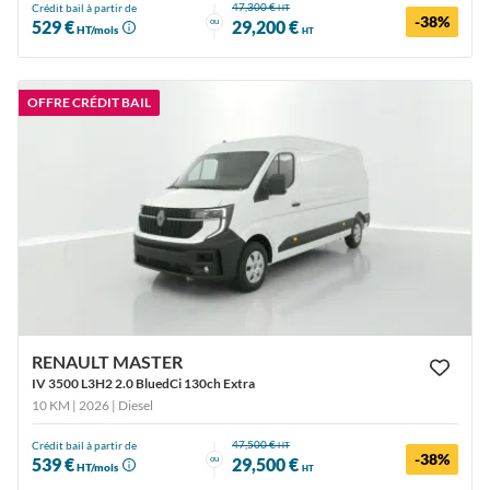
47,300 €
Crédit bail à partir de
HT
-38%
ou
529 €
29,200 €
HT/mois
HT
OFFRE CRÉDIT BAIL
RENAULT MASTER
IV 3500 L3H2 2.0 BluedCi 130ch Extra
10 KM | 2026
| Diesel
47,500 €
Crédit bail à partir de
HT
-38%
ou
539 €
29,500 €
HT/mois
HT