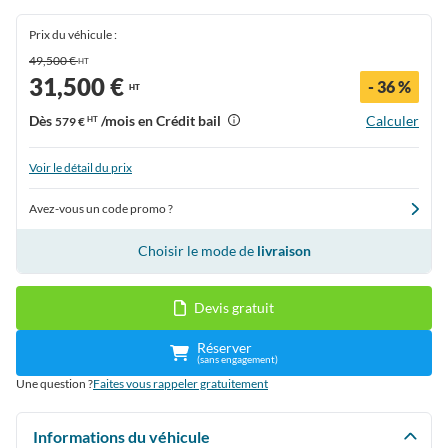
Prix du véhicule :
49,500 €
HT
31,500 €
- 36 %
HT
Dès
/mois en Crédit bail
Calculer
579 €
HT
Voir le détail du prix
Avez-vous un code promo ?
Choisir le mode de
livraison
Devis gratuit
Réserver
(sans engagement)
Une question ?
Faites vous rappeler gratuitement
Informations du véhicule