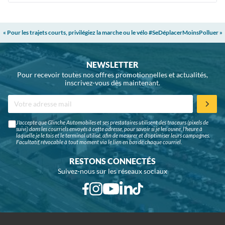
« Pour les trajets courts, privilégiez la marche ou le vélo #SeDéplacerMoinsPolluer »
NEWSLETTER
Pour recevoir toutes nos offres promotionnelles et actualités,
inscrivez-vous dès maintenant.
J'accepte que Glinche Automobiles et ses prestataires utilisent des traceurs (pixels de
suivi) dans les courriels envoyés à cette adresse, pour savoir si je les ouvre, l'heure à
laquelle je le fais et le terminal utilisé, afin de mesurer et d'optimiser leurs campagnes.
Facultatif, révocable à tout moment via le lien en bas de chaque courriel.
RESTONS CONNECTÉS
Suivez-nous sur les réseaux sociaux