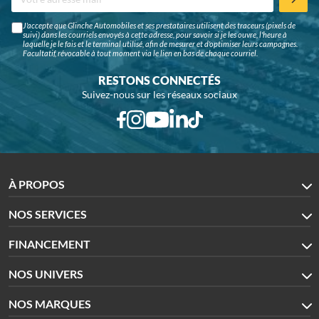
J'accepte que Glinche Automobiles et ses prestataires utilisent des traceurs (pixels de
suivi) dans les courriels envoyés à cette adresse, pour savoir si je les ouvre, l'heure à
laquelle je le fais et le terminal utilisé, afin de mesurer et d'optimiser leurs campagnes.
Facultatif, révocable à tout moment via le lien en bas de chaque courriel.
RESTONS CONNECTÉS
Suivez-nous sur les réseaux sociaux
À PROPOS
NOS SERVICES
FINANCEMENT
NOS UNIVERS
NOS MARQUES