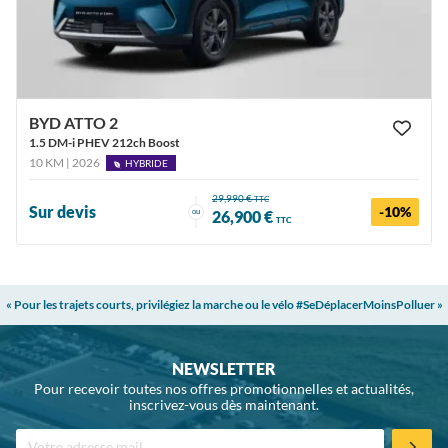
BYD ATTO 2
1.5 DM-i PHEV 212ch Boost
10 KM | 2026
HYBRIDE
29,990 €
TTC
Sur devis
-10%
ou
26,900 €
TTC
« Pour les trajets courts, privilégiez la marche ou le vélo #SeDéplacerMoinsPolluer »
NEWSLETTER
Pour recevoir toutes nos offres promotionnelles et actualités,
inscrivez-vous dès maintenant.