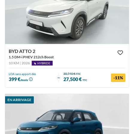
BYD ATTO 2
1.5 DM-i PHEV 212ch Boost
10 KM | 2026
HYBRIDE
30,740 €
LOA sans apport dès
TTC
-11%
ou
399 €
27,500 €
/mois
TTC
EN ARRIVAGE