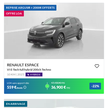
REPRISE ARGUS®️ + 2000€ OFFERTS
OFFRE LOA
RENAULT ESPACE
VI E-Tech full hybrid 200ch Techno
10 KM | 2025
HYBRIDE
47,450 €
LOA sans apport dès
TTC
-22%
ou
559 €
36,900 €
/mois
TTC
EN ARRIVAGE