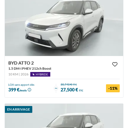
BYD ATTO 2
1.5 DM-i PHEV 212ch Boost
10 KM | 2026
HYBRIDE
30,740 €
LOA sans apport dès
TTC
-11%
ou
399 €
27,500 €
/mois
TTC
EN ARRIVAGE