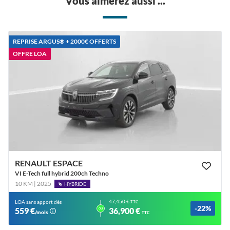
Vous aimerez aussi ...
REPRISE ARGUS®️ + 2000€ OFFERTS
OFFRE LOA
RENAULT ESPACE
VI E-Tech full hybrid 200ch Techno
10 KM | 2025
HYBRIDE
47,450 €
LOA sans apport dès
TTC
-22%
ou
559 €
36,900 €
/mois
TTC