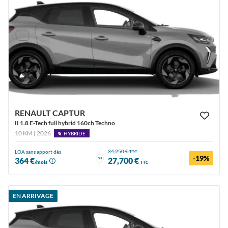
RENAULT CAPTUR
II 1.8 E-Tech full hybrid 160ch Techno
10 KM | 2026
HYBRIDE
34,250 €
LOA sans apport dès
TTC
-19%
ou
364 €
27,700 €
/mois
TTC
EN ARRIVAGE