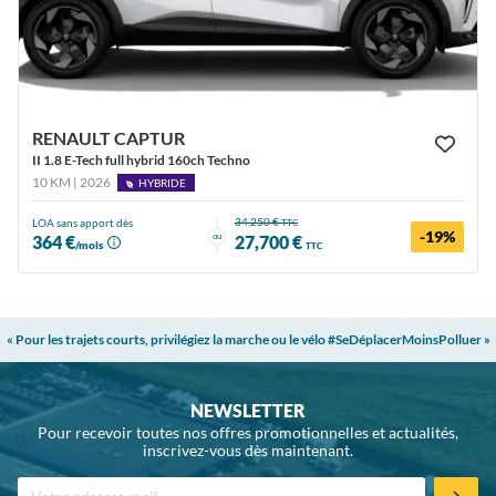
RENAULT CAPTUR
II 1.8 E-Tech full hybrid 160ch Techno
10 KM | 2026
HYBRIDE
34,250 €
LOA sans apport dès
TTC
-19%
ou
364 €
27,700 €
/mois
TTC
« Pour les trajets courts, privilégiez la marche ou le vélo #SeDéplacerMoinsPolluer »
NEWSLETTER
Pour recevoir toutes nos offres promotionnelles et actualités,
inscrivez-vous dès maintenant.