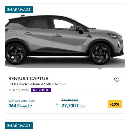
EN ARRIVAGE
RENAULT CAPTUR
II 1.8 E-Tech full hybrid 160ch Techno
10 KM | 2026
HYBRIDE
34,250 €
LOA sans apport dès
TTC
-19%
ou
364 €
27,700 €
/mois
TTC
EN ARRIVAGE