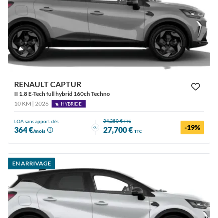
RENAULT CAPTUR
II 1.8 E-Tech full hybrid 160ch Techno
10 KM | 2026
HYBRIDE
34,250 €
LOA sans apport dès
TTC
-19%
ou
364 €
27,700 €
/mois
TTC
EN ARRIVAGE