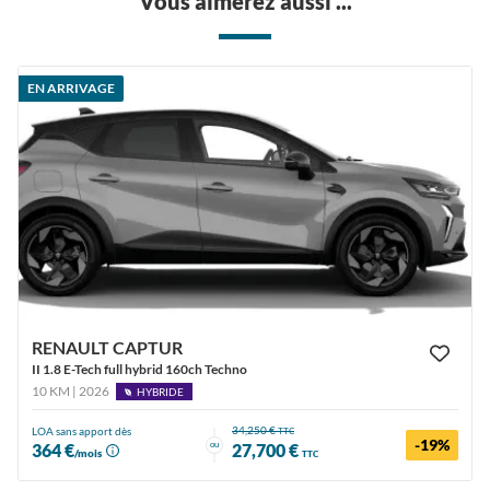
Vous aimerez aussi ...
EN ARRIVAGE
RENAULT CAPTUR
II 1.8 E-Tech full hybrid 160ch Techno
10 KM | 2026
HYBRIDE
34,250 €
LOA sans apport dès
TTC
-19%
ou
364 €
27,700 €
/mois
TTC