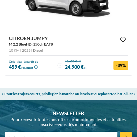
CITROEN JUMPY
M 2.2 BlueHDi 150ch EAT8
10 KM | 2026
| Diesel
40,650 €
Crédit bail à partir de
HT
-39%
ou
459 €
24,900 €
HT/mois
HT
« Pour les trajets courts, privilégiez la marche ou le vélo #SeDéplacerMoinsPolluer »
NEWSLETTER
Pour recevoir toutes nos offres promotionnelles et actualités,
inscrivez-vous dès maintenant.