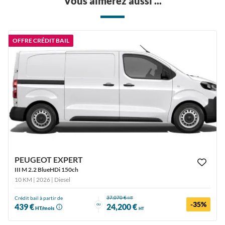
Vous aimerez aussi ...
OFFRE CRÉDIT BAIL
PEUGEOT EXPERT
III M 2.2 BlueHDi 150ch
10 KM | 2026
| Diesel
37,070 €
Crédit bail à partir de
HT
-35%
ou
439 €
24,200 €
HT/mois
HT