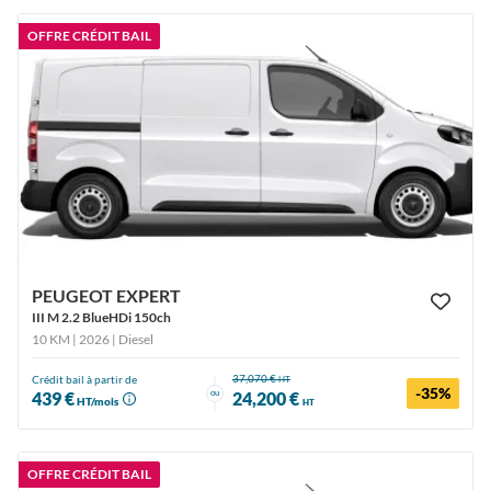
OFFRE CRÉDIT BAIL
PEUGEOT EXPERT
III M 2.2 BlueHDi 150ch
10 KM | 2026
| Diesel
37,070 €
Crédit bail à partir de
HT
-35%
ou
439 €
24,200 €
HT/mois
HT
OFFRE CRÉDIT BAIL