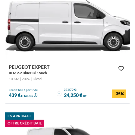
PEUGEOT EXPERT
III M 2.2 BlueHDi 150ch
10 KM | 2026
| Diesel
37,070 €
Crédit bail à partir de
HT
-35%
ou
439 €
24,250 €
HT/mois
HT
EN ARRIVAGE
OFFRE CRÉDIT BAIL