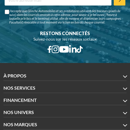
J'accepte que Glinche Automobiles et ses prestataires utilisent des traceurs (pixels de
suivi) dans les courriels envoyés à cette adresse, pour savoir si je les ouvre, l'heure à
laquelle je le fais et le terminal utilisé, afin de mesurer et d'optimiser leurs campagnes.
Facultatif, révocable à tout moment via le lien en bas de chaque courriel.
RESTONS CONNECTÉS
Suivez-nous sur les réseaux sociaux
À PROPOS
NOS SERVICES
FINANCEMENT
NOS UNIVERS
NOS MARQUES