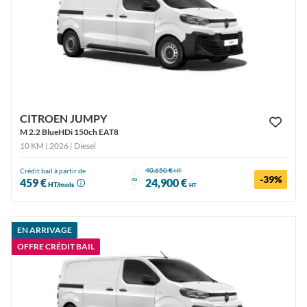
CITROEN JUMPY
M 2.2 BlueHDi 150ch EAT8
10 KM | 2026
| Diesel
40,650 €
Crédit bail à partir de
HT
-39%
ou
459 €
24,900 €
HT/mois
HT
EN ARRIVAGE
OFFRE CRÉDIT BAIL