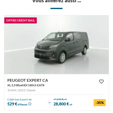
Vous aimerez aussi ...
OFFRE CRÉDIT BAIL
PEUGEOT EXPERT CA
XL 2.0 BlueHDi 180ch EAT8
10 KM | 2025
| Diesel
44,220 €
Crédit bail à partir de
HT
-35%
ou
529 €
28,800 €
HT/mois
HT