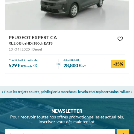
PEUGEOT EXPERT CA
XL 2.0 BlueHDi 180ch EAT8
10 KM | 2025
| Diesel
44,220 €
Crédit bail à partir de
HT
-35%
ou
529 €
28,800 €
HT/mois
HT
« Pour les trajets courts, privilégiez la marche ou le vélo #SeDéplacerMoinsPolluer »
NEWSLETTER
Pour recevoir toutes nos offres promotionnelles et actualités,
inscrivez-vous dès maintenant.