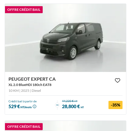
OFFRE CRÉDIT BAIL
PEUGEOT EXPERT CA
XL 2.0 BlueHDi 180ch EAT8
10 KM | 2025
| Diesel
44,220 €
Crédit bail à partir de
HT
-35%
ou
529 €
28,800 €
HT/mois
HT
OFFRE CRÉDIT BAIL