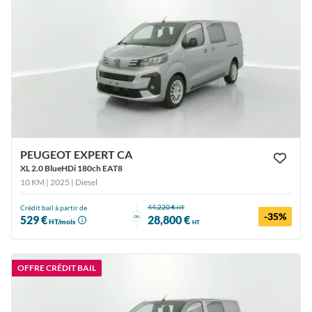
PEUGEOT EXPERT CA
XL 2.0 BlueHDi 180ch EAT8
10 KM | 2025
| Diesel
44,220 €
Crédit bail à partir de
HT
-35%
ou
529 €
28,800 €
HT/mois
HT
OFFRE CRÉDIT BAIL