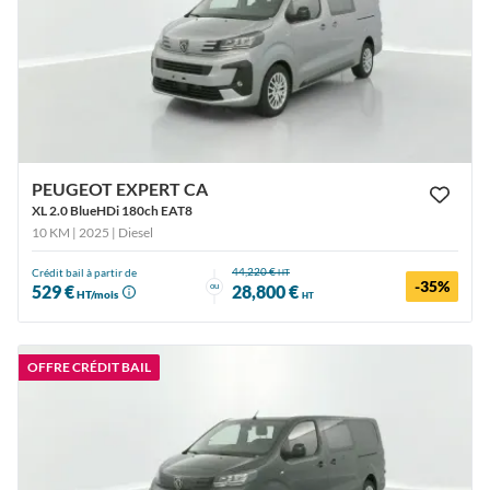
PEUGEOT EXPERT CA
XL 2.0 BlueHDi 180ch EAT8
10 KM | 2025
| Diesel
44,220 €
Crédit bail à partir de
HT
-35%
ou
529 €
28,800 €
HT/mois
HT
OFFRE CRÉDIT BAIL