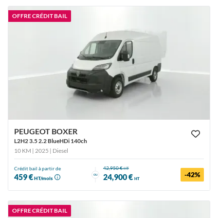
OFFRE CRÉDIT BAIL
PEUGEOT BOXER
L2H2 3.5 2.2 BlueHDi 140ch
10 KM | 2025
| Diesel
42,950 €
Crédit bail à partir de
HT
-42%
ou
459 €
24,900 €
HT/mois
HT
OFFRE CRÉDIT BAIL