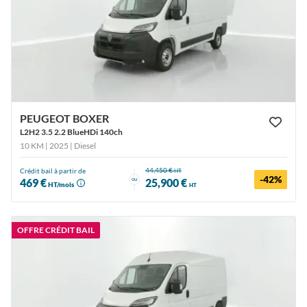
PEUGEOT BOXER
L2H2 3.5 2.2 BlueHDi 140ch
10 KM | 2025
| Diesel
44,450 €
Crédit bail à partir de
HT
-42%
ou
469 €
25,900 €
HT/mois
HT
OFFRE CRÉDIT BAIL