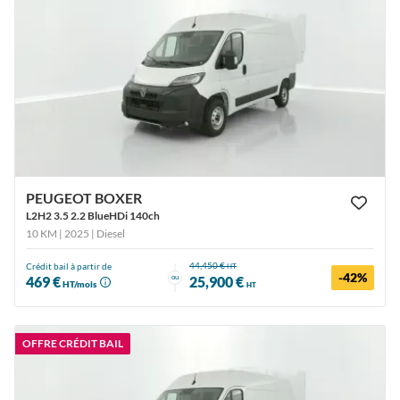
PEUGEOT BOXER
L2H2 3.5 2.2 BlueHDi 140ch
10 KM | 2025
| Diesel
44,450 €
Crédit bail à partir de
HT
-42%
ou
469 €
25,900 €
HT/mois
HT
OFFRE CRÉDIT BAIL