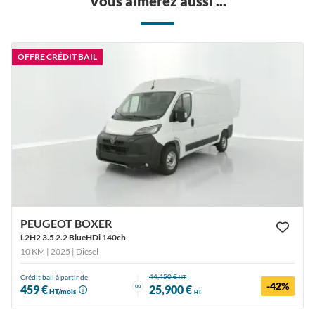
Vous aimerez aussi ...
OFFRE CRÉDIT BAIL
PEUGEOT BOXER
L2H2 3.5 2.2 BlueHDi 140ch
10 KM | 2025
| Diesel
44,450 €
Crédit bail à partir de
HT
-42%
ou
459 €
25,900 €
HT/mois
HT