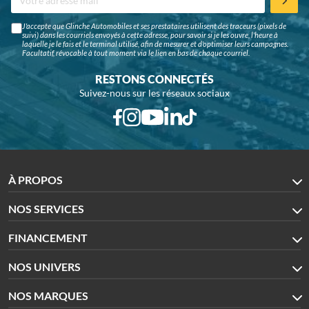
J'accepte que Glinche Automobiles et ses prestataires utilisent des traceurs (pixels de
suivi) dans les courriels envoyés à cette adresse, pour savoir si je les ouvre, l'heure à
laquelle je le fais et le terminal utilisé, afin de mesurer et d'optimiser leurs campagnes.
Facultatif, révocable à tout moment via le lien en bas de chaque courriel.
RESTONS CONNECTÉS
Suivez-nous sur les réseaux sociaux
À PROPOS
NOS SERVICES
FINANCEMENT
NOS UNIVERS
NOS MARQUES