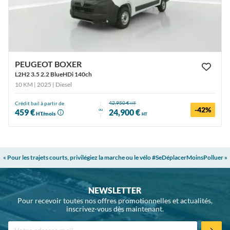
PEUGEOT BOXER
L2H2 3.5 2.2 BlueHDi 140ch
10 KM | 2025
| Diesel
42,950 €
Crédit bail à partir de
HT
-42%
ou
459 €
24,900 €
HT/mois
HT
« Pour les trajets courts, privilégiez la marche ou le vélo #SeDéplacerMoinsPolluer »
NEWSLETTER
Pour recevoir toutes nos offres promotionnelles et actualités,
inscrivez-vous dès maintenant.