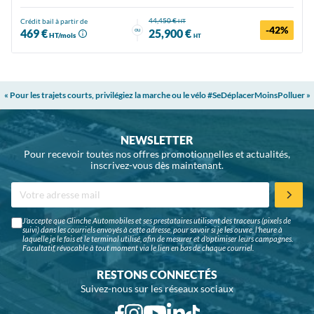
44,450 €
Crédit bail à partir de
HT
-42%
ou
469 €
25,900 €
HT/mois
HT
« Pour les trajets courts, privilégiez la marche ou le vélo #SeDéplacerMoinsPolluer »
NEWSLETTER
Pour recevoir toutes nos offres promotionnelles et actualités,
inscrivez-vous dès maintenant.
J'accepte que Glinche Automobiles et ses prestataires utilisent des traceurs (pixels de
suivi) dans les courriels envoyés à cette adresse, pour savoir si je les ouvre, l'heure à
laquelle je le fais et le terminal utilisé, afin de mesurer et d'optimiser leurs campagnes.
Facultatif, révocable à tout moment via le lien en bas de chaque courriel.
RESTONS CONNECTÉS
Suivez-nous sur les réseaux sociaux