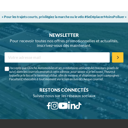
« Pour les trajets courts, privilégiez la marche ou le vélo #SeDéplacerMoinsPolluer »
NEWSLETTER
Pour recevoir toutes nos offres promotionnelles et actualités,
inscrivez-vous dès maintenant.
J'accepte que Glinche Automobiles et ses prestataires utilisent des traceurs (pixels de
suivi) dans les courriels envoyés à cette adresse, pour savoir si je les ouvre, l'heure à
laquelle je le fais et le terminal utilisé, afin de mesurer et d'optimiser leurs campagnes.
Facultatif, révocable à tout moment via le lien en bas de chaque courriel.
RESTONS CONNECTÉS
Suivez-nous sur les réseaux sociaux