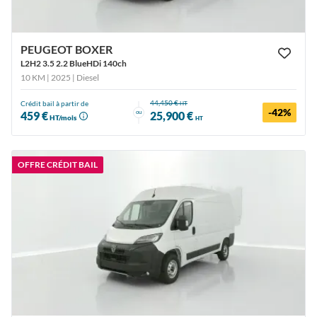
PEUGEOT BOXER
L2H2 3.5 2.2 BlueHDi 140ch
10 KM | 2025
| Diesel
44,450 €
Crédit bail à partir de
HT
-42%
ou
459 €
25,900 €
HT/mois
HT
OFFRE CRÉDIT BAIL