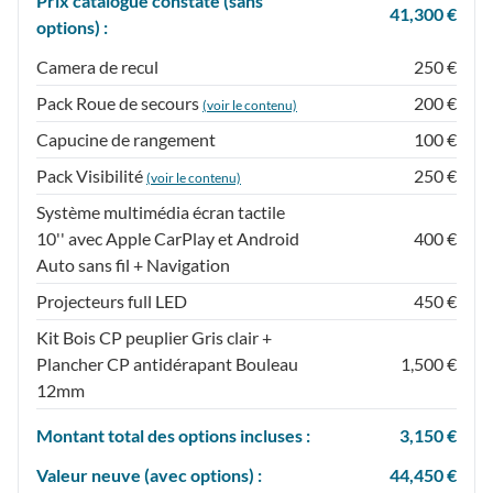
Prix catalogue constaté (sans
41,300 €
options) :
Camera de recul
250 €
Pack Roue de secours
200 €
(voir le contenu)
Capucine de rangement
100 €
Pack Visibilité
250 €
(voir le contenu)
Système multimédia écran tactile
10'' avec Apple CarPlay et Android
400 €
Auto sans fil + Navigation
Projecteurs full LED
450 €
Kit Bois CP peuplier Gris clair +
Plancher CP antidérapant Bouleau
1,500 €
12mm
Montant total des options incluses :
3,150 €
Valeur neuve (avec options) :
44,450 €