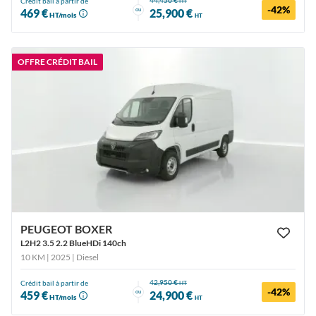
44,450 €
Crédit bail à partir de
HT
-42%
ou
469 €
25,900 €
HT/mois
HT
OFFRE CRÉDIT BAIL
PEUGEOT BOXER
L2H2 3.5 2.2 BlueHDi 140ch
10 KM | 2025
| Diesel
42,950 €
Crédit bail à partir de
HT
-42%
ou
459 €
24,900 €
HT/mois
HT