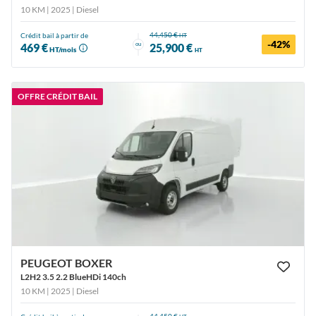
10 KM | 2025
| Diesel
44,450 €
Crédit bail à partir de
HT
-42%
ou
469 €
25,900 €
HT/mois
HT
OFFRE CRÉDIT BAIL
PEUGEOT BOXER
L2H2 3.5 2.2 BlueHDi 140ch
10 KM | 2025
| Diesel