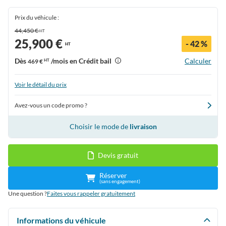
Prix du véhicule :
44,450 €
HT
25,900 €
- 42 %
HT
Dès
/mois en Crédit bail
Calculer
469 €
HT
Voir le détail du prix
Avez-vous un code promo ?
Choisir le mode de
livraison
Devis gratuit
Réserver
(sans engagement)
Une question ?
Faites vous rappeler gratuitement
Informations du véhicule