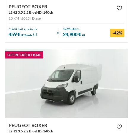
PEUGEOT BOXER
L2H2 3.5 2.2 BlueHDi 140ch
10 KM | 2025
| Diesel
42,950 €
Crédit bail à partir de
HT
-42%
ou
459 €
24,900 €
HT/mois
HT
OFFRE CRÉDIT BAIL
PEUGEOT BOXER
L2H2 3.5 2.2 BlueHDi 140ch