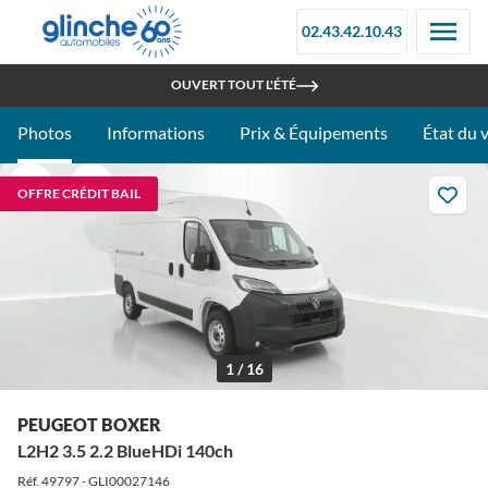
02.43.42.10.43
RETROUVEZ-NOUS À LA FOIRE DU MANS - STAND 097C
OUVERT TOUT L'ÉTÉ
Photos
Informations
Prix & Équipements
État du 
OFFRE CRÉDIT BAIL
1 / 16
PEUGEOT BOXER
L2H2 3.5 2.2 BlueHDi 140ch
Réf. 49797 - GLI00027146