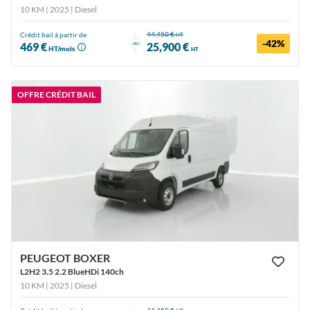
10 KM | 2025
| Diesel
44,450 €
Crédit bail à partir de
HT
-42%
ou
469 €
25,900 €
HT/mois
HT
OFFRE CRÉDIT BAIL
PEUGEOT BOXER
L2H2 3.5 2.2 BlueHDi 140ch
10 KM | 2025
| Diesel