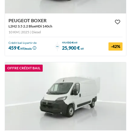
PEUGEOT BOXER
L2H2 3.5 2.2 BlueHDi 140ch
10 KM | 2025
| Diesel
44,450 €
Crédit bail à partir de
HT
-42%
ou
459 €
25,900 €
HT/mois
HT
OFFRE CRÉDIT BAIL