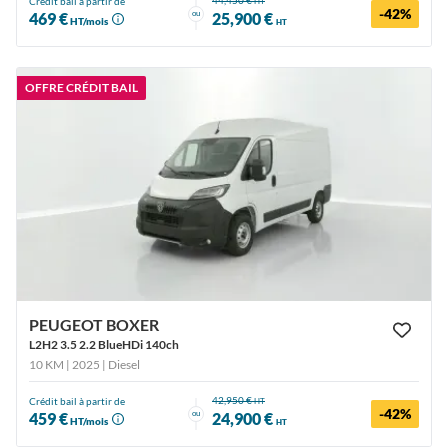
44,450 €
Crédit bail à partir de
HT
-42%
ou
469 €
25,900 €
HT/mois
HT
OFFRE CRÉDIT BAIL
PEUGEOT BOXER
L2H2 3.5 2.2 BlueHDi 140ch
10 KM | 2025
| Diesel
42,950 €
Crédit bail à partir de
HT
-42%
ou
459 €
24,900 €
HT/mois
HT