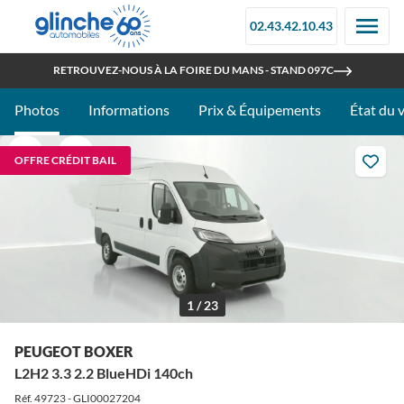
02.43.42.10.43
OUVERT TOUT L'ÉTÉ
RETROUVEZ-NOUS À LA FOIRE DU MANS - STAND 097C
Photos
Informations
Prix & Équipements
État du 
OFFRE CRÉDIT BAIL
1 / 23
PEUGEOT BOXER
L2H2 3.3 2.2 BlueHDi 140ch
Réf. 49723 - GLI00027204