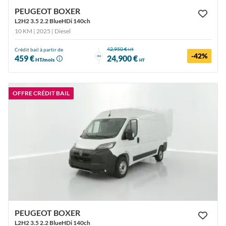
PEUGEOT BOXER
L2H2 3.5 2.2 BlueHDi 140ch
10 KM | 2025
| Diesel
42,950 €
Crédit bail à partir de
HT
-42%
ou
459 €
24,900 €
HT/mois
HT
OFFRE CRÉDIT BAIL
PEUGEOT BOXER
L2H2 3.5 2.2 BlueHDi 140ch