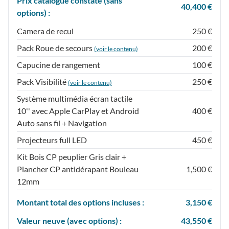
Prix catalogue constaté (sans
40,400 €
options) :
Camera de recul
250 €
Pack Roue de secours
200 €
(voir le contenu)
Capucine de rangement
100 €
Pack Visibilité
250 €
(voir le contenu)
Système multimédia écran tactile
10'' avec Apple CarPlay et Android
400 €
Auto sans fil + Navigation
Projecteurs full LED
450 €
Kit Bois CP peuplier Gris clair +
Plancher CP antidérapant Bouleau
1,500 €
12mm
Montant total des options incluses :
3,150 €
Valeur neuve (avec options) :
43,550 €