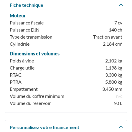
Fiche technique
Moteur
Puissance fiscale
7 cv
Puissance
DIN
140 ch
Type de transmission
Traction avant
Cylindrée
2,184 cm³
Dimensions et volumes
Poids à vide
2,102 kg
Charge utile
1,198 kg
PTAC
3,300 kg
PTRA
5,800 kg
Empattement
3,450 mm
Volume du coffre minimum
n/c
Volume du réservoir
90 L
Personnalisez votre financement