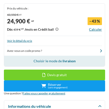
Prix du véhicule :
43,550 €
HT
24,900 €
- 43 %
HT
Dès
/mois en Crédit bail
Calculer
459 €
HT
Voir le détail du prix
Avez-vous un code promo ?
Choisir le mode de
livraison
Devis gratuit
Réserver
(sans engagement)
Une question ?
Faites vous rappeler gratuitement
Informations du véhicule