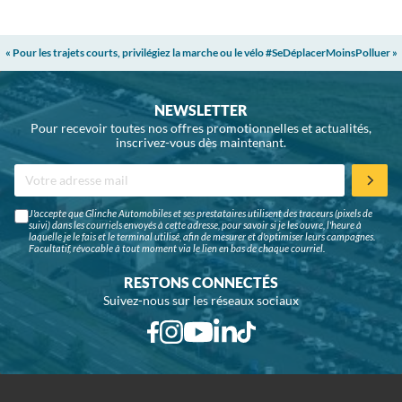
« Pour les trajets courts, privilégiez la marche ou le vélo #SeDéplacerMoinsPolluer »
NEWSLETTER
Pour recevoir toutes nos offres promotionnelles et actualités,
inscrivez-vous dès maintenant.
J'accepte que Glinche Automobiles et ses prestataires utilisent des traceurs (pixels de
suivi) dans les courriels envoyés à cette adresse, pour savoir si je les ouvre, l'heure à
laquelle je le fais et le terminal utilisé, afin de mesurer et d'optimiser leurs campagnes.
Facultatif, révocable à tout moment via le lien en bas de chaque courriel.
RESTONS CONNECTÉS
Suivez-nous sur les réseaux sociaux