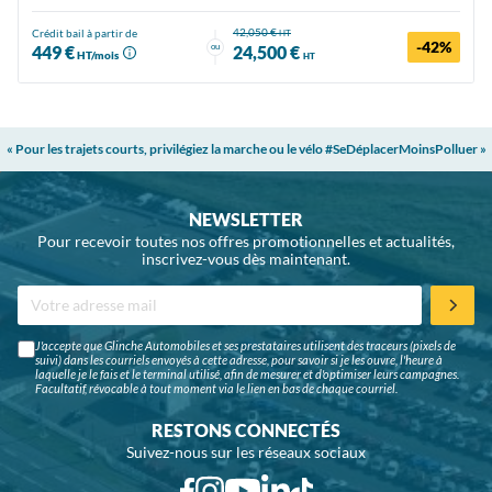
42,050 €
Crédit bail à partir de
HT
-42%
ou
449 €
24,500 €
HT/mois
HT
« Pour les trajets courts, privilégiez la marche ou le vélo #SeDéplacerMoinsPolluer »
NEWSLETTER
Pour recevoir toutes nos offres promotionnelles et actualités,
inscrivez-vous dès maintenant.
J'accepte que Glinche Automobiles et ses prestataires utilisent des traceurs (pixels de
suivi) dans les courriels envoyés à cette adresse, pour savoir si je les ouvre, l'heure à
laquelle je le fais et le terminal utilisé, afin de mesurer et d'optimiser leurs campagnes.
Facultatif, révocable à tout moment via le lien en bas de chaque courriel.
RESTONS CONNECTÉS
Suivez-nous sur les réseaux sociaux