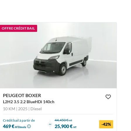
OFFRE CRÉDIT BAIL
PEUGEOT BOXER
L2H2 3.5 2.2 BlueHDi 140ch
10 KM | 2025
| Diesel
44,450 €
Crédit bail à partir de
HT
-42%
ou
469 €
25,900 €
HT/mois
HT