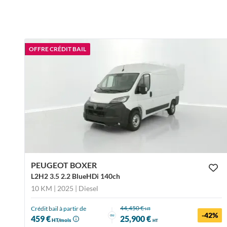
OFFRE CRÉDIT BAIL
PEUGEOT BOXER
L2H2 3.5 2.2 BlueHDi 140ch
10 KM | 2025
| Diesel
44,450 €
Crédit bail à partir de
HT
-42%
ou
459 €
25,900 €
HT/mois
HT