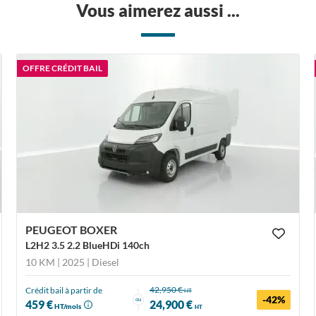
Vous aimerez aussi ...
OFFRE CRÉDIT BAIL
PEUGEOT BOXER
L2H2 3.5 2.2 BlueHDi 140ch
10 KM | 2025
| Diesel
42,950 €
Crédit bail à partir de
HT
-42%
ou
459 €
24,900 €
HT/mois
HT