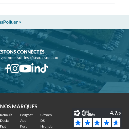
nsPolluer »
ESTONS CONNECTÉS
ivez-nous sur les réseaux sociaux
NOS MARQUES
Renault
Peugeot
Citroën
Dacia
Audi
DS
Fiat
Ford
Hyundai