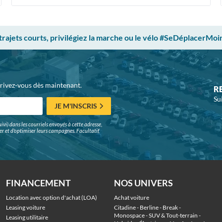
 trajets courts, privilégiez la marche ou le vélo #SeDéplacerMoi
crivez-vous dès maintenant.
R
Su
JE M'INSCRIS
ivi) dans les courriels envoyés à cette adresse,
surer et d'optimiser leurs campagnes. Facultatif,
FINANCEMENT
NOS UNIVERS
Location avec option d'achat (LOA)
Achat voiture
Leasing voiture
Citadine
 - 
Berline
 - 
Break
 - 
Monospace
 - 
SUV & Tout-terrain
 - 
Leasing utilitaire