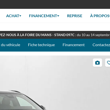
ACHAT
FINANCEMENT
REPRISE
À PROPOS
RT TOUT L'ÉTÉ
: Retrouverez nous en concession à nos horaires habituel
EZ-NOUS À LA FOIRE DU MANS - STAND 097C
: du 10 au 14 septemb
 du véhicule
Fiche technique
Financement
Contacte
33
photos