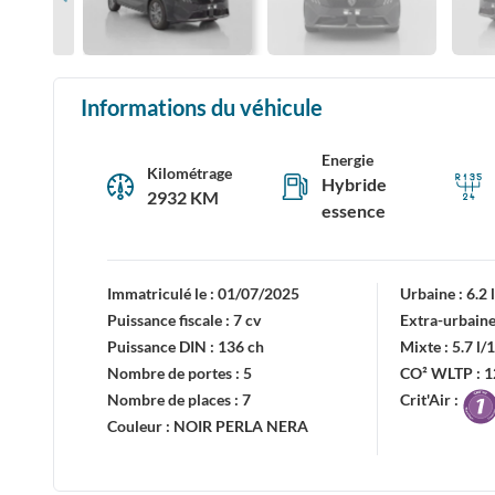
Informations du véhicule
Energie
Kilométrage
Hybride
2932 KM
essence
Immatriculé le :
01/07/2025
Urbaine :
6.2
Puissance fiscale :
7 cv
Extra-urbaine
Puissance DIN :
136 ch
Mixte :
5.7 l
Nombre de portes :
5
CO² WLTP :
1
Nombre de places :
7
Crit'Air :
Couleur :
NOIR PERLA NERA