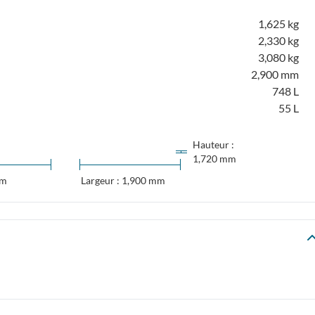
1,625 kg
2,330 kg
3,080 kg
2,900 mm
748 L
55 L
Hauteur :
1,720 mm
mm
Largeur : 1,900 mm