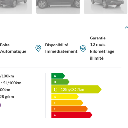
Garantie
12 mois
Boîte
Disponibilité
Automatique
Immédiatement
kilométrage
illimité
 l/100km
A
B
 :
5 l/100km
C
128
gCO²/km
/100km
28 g/km
D
E
F
G