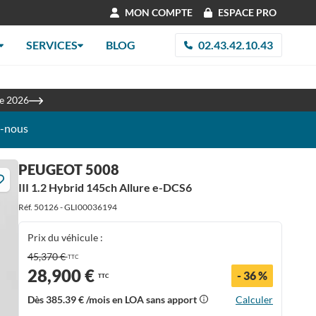
MON COMPTE
ESPACE PRO
SERVICES
BLOG
02.43.42.10.43
les
re 2026
z-nous
PEUGEOT 5008
III 1.2 Hybrid 145ch Allure e-DCS6
Réf. 50126 - GLI00036194
Prix du véhicule :
45,370 €
TTC
28,900 €
- 36 %
TTC
Dès
385.39 €
/mois en LOA sans apport
Calculer