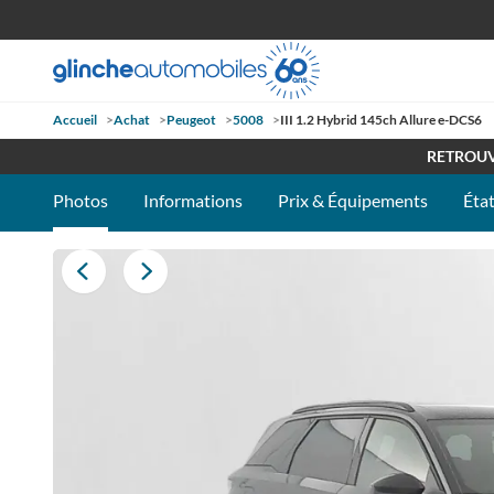
Accueil
>
Achat
>
Peugeot
>
5008
>
III 1.2 Hybrid 145ch Allure e-DCS6
OUVE
RETROUV
Photos
Informations
Prix & Équipements
État