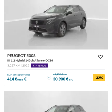
PEUGEOT 5008
III 1.2 Hybrid 145ch Allure e-DCS6
3,527 KM | 2025
HYBRIDE
45,370 €
LOA sans apport dès
TTC
-32%
ou
414 €
30,900 €
/mois
TTC