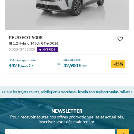
PEUGEOT 5008
III 1.2 Hybrid 145ch GT e-DCS6
3,025 KM | 2025
HYBRIDE
50,720 €
LOA sans apport dès
TTC
-35%
ou
442 €
32,900 €
/mois
TTC
« Pour les trajets courts, privilégiez la marche ou le vélo #SeDéplacerMoinsPolluer »
NEWSLETTER
Pour recevoir toutes nos offres promotionnelles et actualités,
inscrivez-vous dès maintenant.