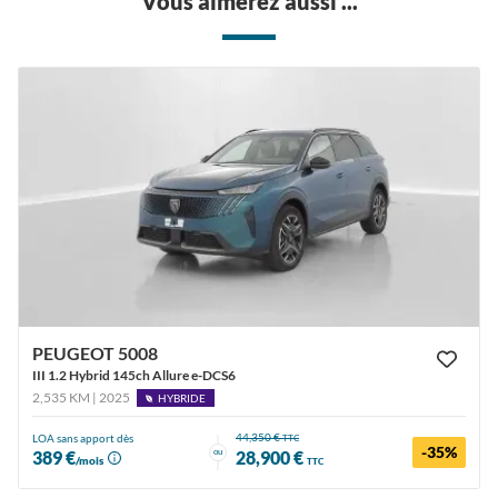
Vous aimerez aussi ...
PEUGEOT 5008
III 1.2 Hybrid 145ch Allure e-DCS6
2,535 KM | 2025
HYBRIDE
44,350 €
LOA sans apport dès
TTC
-35%
ou
389 €
28,900 €
/mois
TTC