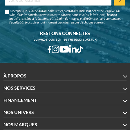
J'accepte que Glinche Automobiles et ses prestataires utilisent des traceurs (pixels de
suivi) dans les courriels envoyés à cette adresse, pour savoir si je les ouvre, l'heure à
laquelle je le fais et le terminal utilisé, afin de mesurer et d'optimiser leurs campagnes.
Facultatif, révocable à tout moment via le lien en bas de chaque courriel.
RESTONS CONNECTÉS
Suivez-nous sur les réseaux sociaux
À PROPOS
NOS SERVICES
FINANCEMENT
NOS UNIVERS
NOS MARQUES