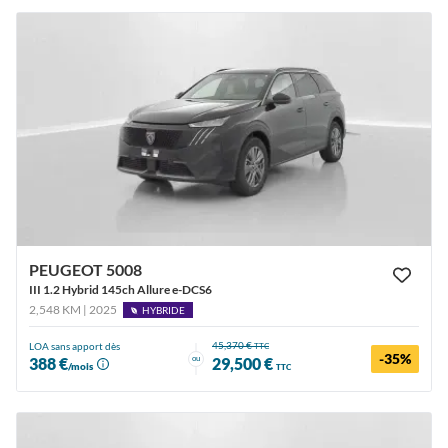
PEUGEOT 5008
III 1.2 Hybrid 145ch Allure e-DCS6
2,548 KM | 2025
HYBRIDE
45,370 €
LOA sans apport dès
TTC
-35%
ou
388 €
29,500 €
/mois
TTC